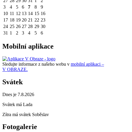
27
28
29
30
31
1
2
3
4
5
6
7
8
9
10
11
12
13
14
15
16
17
18
19
20
21
22
23
24
25
26
27
28
29
30
31
1
2
3
4
5
6
Mobilní aplikace
Sledujte informace z našeho webu v
mobilní aplikaci –
V OBRAZE.
Svátek
Dnes je 7.8.2026
Svátek má
Lada
Zítra má svátek
Soběslav
Fotogalerie