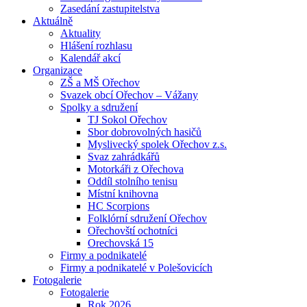
Zasedání zastupitelstva
Aktuálně
Aktuality
Hlášení rozhlasu
Kalendář akcí
Organizace
ZŠ a MŠ Ořechov
Svazek obcí Ořechov – Vážany
Spolky a sdružení
TJ Sokol Ořechov
Sbor dobrovolných hasičů
Myslivecký spolek Ořechov z.s.
Svaz zahrádkářů
Motorkáři z Ořechova
Oddíl stolního tenisu
Místní knihovna
HC Scorpions
Folklórní sdružení Ořechov
Ořechovští ochotníci
Orechovská 15
Firmy a podnikatelé
Firmy a podnikatelé v Polešovicích
Fotogalerie
Fotogalerie
Rok 2026