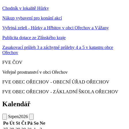
Chodník v lokalitě Hůrky
Nákup vybavení pro konání akcí
Vyřejná zeleň - Hůrky a Hřbitov v obci Ořechov a Vážany
Publicita dotace ze Zlínského kraje
Zasakovací průleh 3 a záchytné průlehy 4 a 5 v katastru obce
Ořechov
FVE ČOV
Veřejné prostranství v obci Ořechov
FVE OBEC OŘECHOV - OBECNÍ ÚŘAD OŘECHOV
FVE OBEC OŘECHOV - ZÁKLADNÍ ŠKOLA OŘECHOV
Kalendář
Srpen
2026
Po
Út
St
Čt
Pá
So
Ne