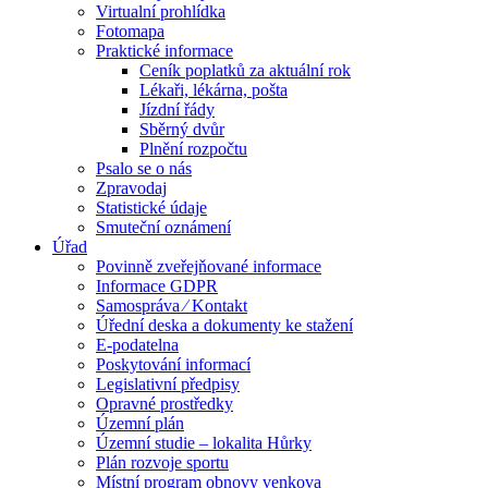
Virtualní prohlídka
Fotomapa
Praktické informace
Ceník poplatků za aktuální rok
Lékaři, lékárna, pošta
Jízdní řády
Sběrný dvůr
Plnění rozpočtu
Psalo se o nás
Zpravodaj
Statistické údaje
Smuteční oznámení
Úřad
Povinně zveřejňované informace
Informace GDPR
Samospráva ⁄ Kontakt
Úřední deska a dokumenty ke stažení
E-podatelna
Poskytování informací
Legislativní předpisy
Opravné prostředky
Územní plán
Územní studie – lokalita Hůrky
Plán rozvoje sportu
Místní program obnovy venkova