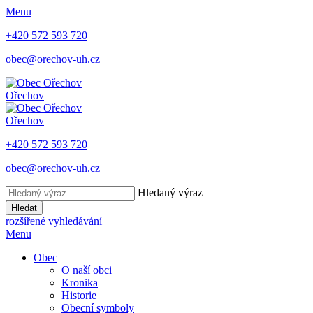
Menu
+420 572 593 720
obec@orechov-uh.cz
Ořechov
Ořechov
+420 572 593 720
obec@orechov-uh.cz
Hledaný výraz
Hledat
rozšířené vyhledávání
Menu
Obec
O naší obci
Kronika
Historie
Obecní symboly