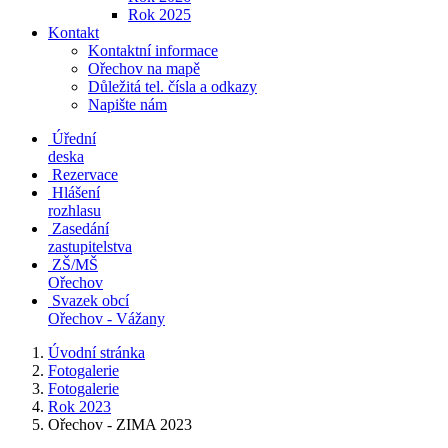
Rok 2025
Kontakt
Kontaktní informace
Ořechov na mapě
Důležitá tel. čísla a odkazy
Napište nám
Úřední
deska
Rezervace
Hlášení
rozhlasu
Zasedání
zastupitelstva
ZŠ/MŠ
Ořechov
Svazek obcí
Ořechov - Vážany
Úvodní stránka
Fotogalerie
Fotogalerie
Rok 2023
Ořechov - ZIMA 2023