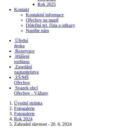
Rok 2025
Kontakt
Kontaktní informace
Ořechov na mapě
Důležitá tel. čísla a odkazy
Napište nám
Úřední
deska
Rezervace
Hlášení
rozhlasu
Zasedání
zastupitelstva
ZŠ/MŠ
Ořechov
Svazek obcí
Ořechov - Vážany
Úvodní stránka
Fotogalerie
Fotogalerie
Rok 2024
Zahradní slavnost - 20. 6. 2024