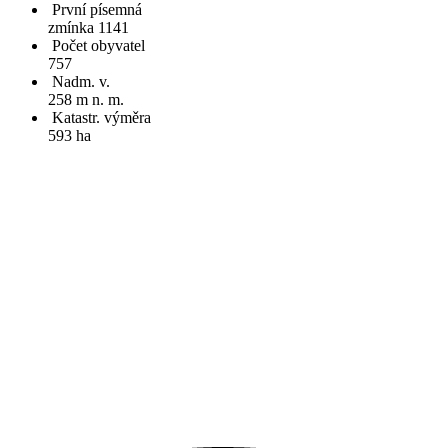
První písemná
zmínka 1141
Počet obyvatel
757
Nadm. v.
258 m n. m.
Katastr. výměra
593 ha