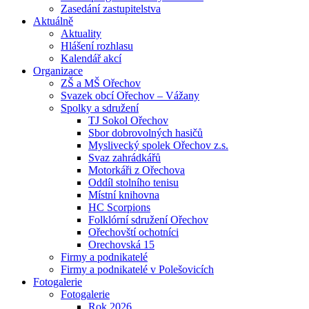
Zasedání zastupitelstva
Aktuálně
Aktuality
Hlášení rozhlasu
Kalendář akcí
Organizace
ZŠ a MŠ Ořechov
Svazek obcí Ořechov – Vážany
Spolky a sdružení
TJ Sokol Ořechov
Sbor dobrovolných hasičů
Myslivecký spolek Ořechov z.s.
Svaz zahrádkářů
Motorkáři z Ořechova
Oddíl stolního tenisu
Místní knihovna
HC Scorpions
Folklórní sdružení Ořechov
Ořechovští ochotníci
Orechovská 15
Firmy a podnikatelé
Firmy a podnikatelé v Polešovicích
Fotogalerie
Fotogalerie
Rok 2026