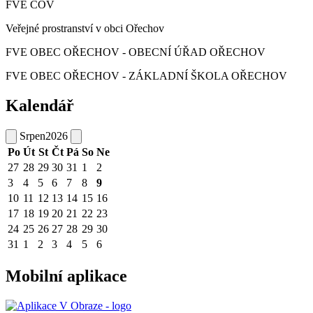
FVE ČOV
Veřejné prostranství v obci Ořechov
FVE OBEC OŘECHOV - OBECNÍ ÚŘAD OŘECHOV
FVE OBEC OŘECHOV - ZÁKLADNÍ ŠKOLA OŘECHOV
Kalendář
Srpen
2026
Po
Út
St
Čt
Pá
So
Ne
27
28
29
30
31
1
2
3
4
5
6
7
8
9
10
11
12
13
14
15
16
17
18
19
20
21
22
23
24
25
26
27
28
29
30
31
1
2
3
4
5
6
Mobilní aplikace