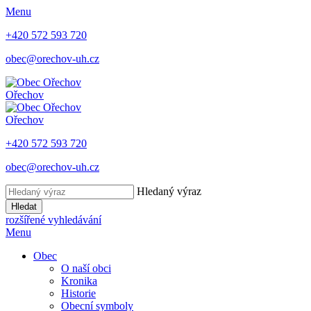
Menu
+420 572 593 720
obec@orechov-uh.cz
Ořechov
Ořechov
+420 572 593 720
obec@orechov-uh.cz
Hledaný výraz
Hledat
rozšířené vyhledávání
Menu
Obec
O naší obci
Kronika
Historie
Obecní symboly