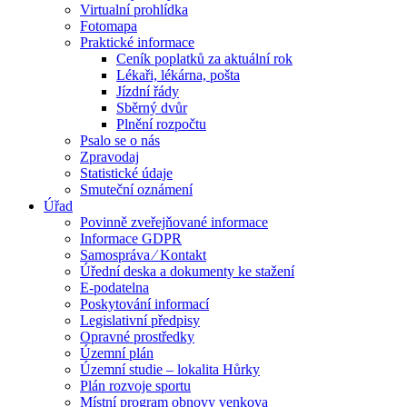
Virtualní prohlídka
Fotomapa
Praktické informace
Ceník poplatků za aktuální rok
Lékaři, lékárna, pošta
Jízdní řády
Sběrný dvůr
Plnění rozpočtu
Psalo se o nás
Zpravodaj
Statistické údaje
Smuteční oznámení
Úřad
Povinně zveřejňované informace
Informace GDPR
Samospráva ⁄ Kontakt
Úřední deska a dokumenty ke stažení
E-podatelna
Poskytování informací
Legislativní předpisy
Opravné prostředky
Územní plán
Územní studie – lokalita Hůrky
Plán rozvoje sportu
Místní program obnovy venkova