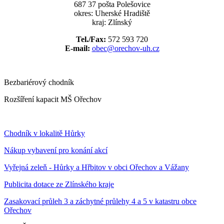
687 37 pošta Polešovice
okres: Uherské Hradiště
kraj: Zlínský
Tel./Fax:
572 593 720
E-mail:
obec@orechov-uh.cz
Bezbariérový chodník
Rozšíření kapacit MŠ Ořechov
Chodník v lokalitě Hůrky
Nákup vybavení pro konání akcí
Vyřejná zeleň - Hůrky a Hřbitov v obci Ořechov a Vážany
Publicita dotace ze Zlínského kraje
Zasakovací průleh 3 a záchytné průlehy 4 a 5 v katastru obce
Ořechov