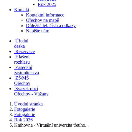
Rok 2025
Kontakt
Kontaktní informace
Ořechov na mapě
Důležitá tel. čísla a odkazy
Napište nám
Úřední
deska
Rezervace
Hlášení
rozhlasu
Zasedání
zastupitelstva
ZŠ/MŠ
Ořechov
Svazek obcí
Ořechov - Vážany
Úvodní stránka
Fotogalerie
Fotogalerie
Rok 2026
Knihovna - Virtuální univerzita třetího...