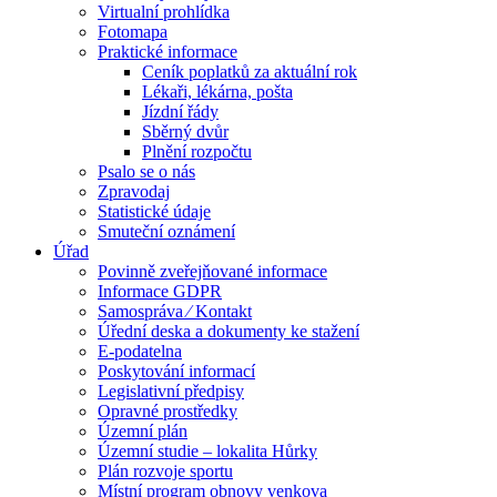
Virtualní prohlídka
Fotomapa
Praktické informace
Ceník poplatků za aktuální rok
Lékaři, lékárna, pošta
Jízdní řády
Sběrný dvůr
Plnění rozpočtu
Psalo se o nás
Zpravodaj
Statistické údaje
Smuteční oznámení
Úřad
Povinně zveřejňované informace
Informace GDPR
Samospráva ⁄ Kontakt
Úřední deska a dokumenty ke stažení
E-podatelna
Poskytování informací
Legislativní předpisy
Opravné prostředky
Územní plán
Územní studie – lokalita Hůrky
Plán rozvoje sportu
Místní program obnovy venkova