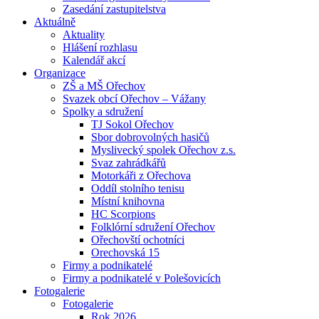
Zasedání zastupitelstva
Aktuálně
Aktuality
Hlášení rozhlasu
Kalendář akcí
Organizace
ZŠ a MŠ Ořechov
Svazek obcí Ořechov – Vážany
Spolky a sdružení
TJ Sokol Ořechov
Sbor dobrovolných hasičů
Myslivecký spolek Ořechov z.s.
Svaz zahrádkářů
Motorkáři z Ořechova
Oddíl stolního tenisu
Místní knihovna
HC Scorpions
Folklórní sdružení Ořechov
Ořechovští ochotníci
Orechovská 15
Firmy a podnikatelé
Firmy a podnikatelé v Polešovicích
Fotogalerie
Fotogalerie
Rok 2026