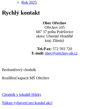
Rok 2025
Rychlý kontakt
Obec Ořechov
Ořechov 105
687 37 pošta Polešovice
okres: Uherské Hradiště
kraj: Zlínský
Tel./Fax:
572 593 720
E-mail:
obec@orechov-uh.cz
Bezbariérový chodník
Rozšíření kapacit MŠ Ořechov
Chodník v lokalitě Hůrky
Nákup vybavení pro konání akcí