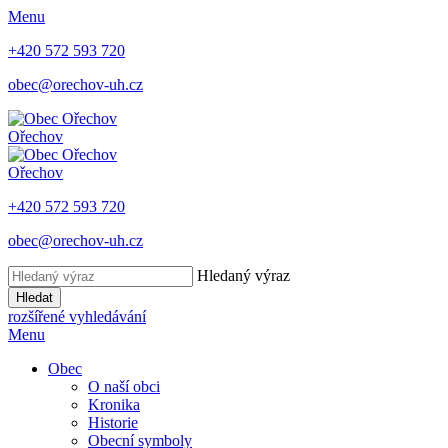
Menu
+420 572 593 720
obec@orechov-uh.cz
Ořechov
Ořechov
+420 572 593 720
obec@orechov-uh.cz
Hledaný výraz
Hledat
rozšířené vyhledávání
Menu
Obec
O naší obci
Kronika
Historie
Obecní symboly