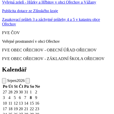
Vyřejná zeleň - Hůrky a Hřbitov v obci Ořechov a Vážany
Publicita dotace ze Zlínského kraje
Zasakovací průleh 3 a záchytné průlehy 4 a 5 v katastru obce
Ořechov
FVE ČOV
Veřejné prostranství v obci Ořechov
FVE OBEC OŘECHOV - OBECNÍ ÚŘAD OŘECHOV
FVE OBEC OŘECHOV - ZÁKLADNÍ ŠKOLA OŘECHOV
Kalendář
Srpen
2026
Po
Út
St
Čt
Pá
So
Ne
27
28
29
30
31
1
2
3
4
5
6
7
8
9
10
11
12
13
14
15
16
17
18
19
20
21
22
23