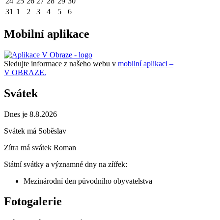
24
25
26
27
28
29
30
31
1
2
3
4
5
6
Mobilní aplikace
Sledujte informace z našeho webu v
mobilní aplikaci –
V OBRAZE.
Svátek
Dnes je 8.8.2026
Svátek má
Soběslav
Zítra má svátek
Roman
Státní svátky a významné dny na zítřek:
Mezinárodní den původního obyvatelstva
Fotogalerie