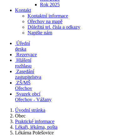
Rok 2025
Kontakt
Kontaktní informace
Ořechov na mapě
Důležitá tel. čísla a odkazy
Napište nám
Úřední
deska
Rezervace
Hlášení
rozhlasu
Zasedání
zastupitelstva
ZŠ/MŠ
Ořechov
Svazek obcí
Ořechov - Vážany
Úvodní stránka
Obec
Praktické informace
Lékaři, lékárna, pošta
Lékárna Polešovice