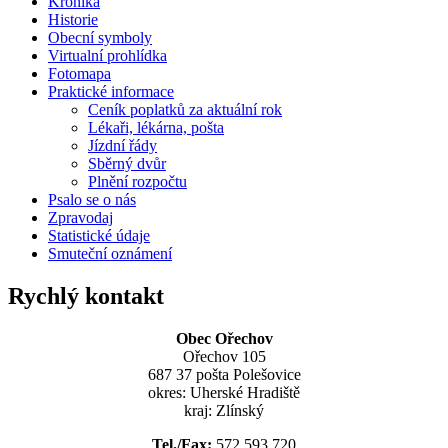
Kronika
Historie
Obecní symboly
Virtualní prohlídka
Fotomapa
Praktické informace
Ceník poplatků za aktuální rok
Lékaři, lékárna, pošta
Jízdní řády
Sběrný dvůr
Plnění rozpočtu
Psalo se o nás
Zpravodaj
Statistické údaje
Smuteční oznámení
Rychlý kontakt
Obec Ořechov
Ořechov 105
687 37 pošta Polešovice
okres: Uherské Hradiště
kraj: Zlínský
Tel./Fax:
572 593 720