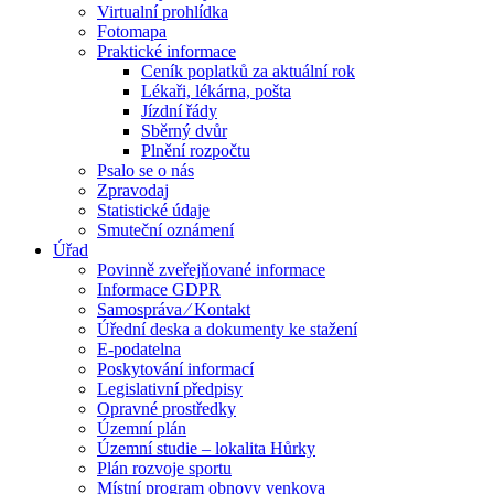
Virtualní prohlídka
Fotomapa
Praktické informace
Ceník poplatků za aktuální rok
Lékaři, lékárna, pošta
Jízdní řády
Sběrný dvůr
Plnění rozpočtu
Psalo se o nás
Zpravodaj
Statistické údaje
Smuteční oznámení
Úřad
Povinně zveřejňované informace
Informace GDPR
Samospráva ⁄ Kontakt
Úřední deska a dokumenty ke stažení
E-podatelna
Poskytování informací
Legislativní předpisy
Opravné prostředky
Územní plán
Územní studie – lokalita Hůrky
Plán rozvoje sportu
Místní program obnovy venkova