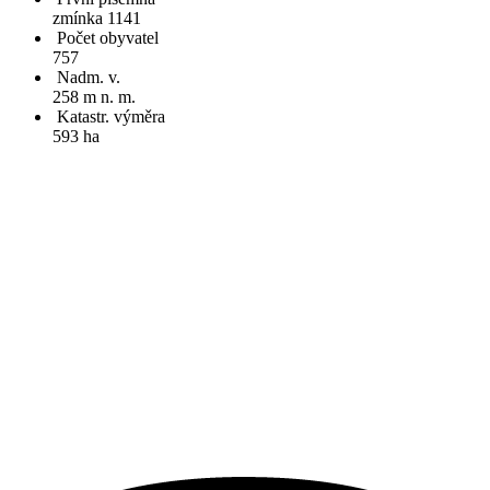
zmínka 1141
Počet obyvatel
757
Nadm. v.
258 m n. m.
Katastr. výměra
593 ha