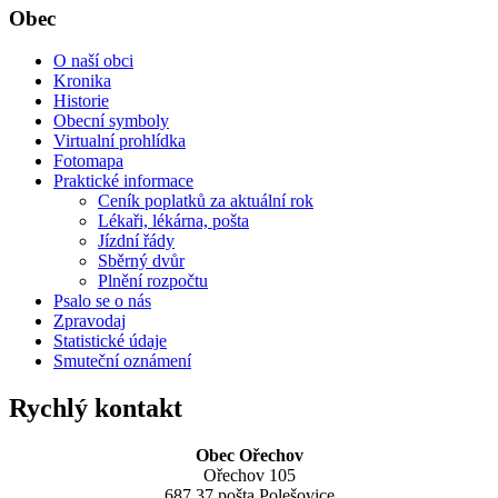
Obec
O naší obci
Kronika
Historie
Obecní symboly
Virtualní prohlídka
Fotomapa
Praktické informace
Ceník poplatků za aktuální rok
Lékaři, lékárna, pošta
Jízdní řády
Sběrný dvůr
Plnění rozpočtu
Psalo se o nás
Zpravodaj
Statistické údaje
Smuteční oznámení
Rychlý kontakt
Obec Ořechov
Ořechov 105
687 37 pošta Polešovice