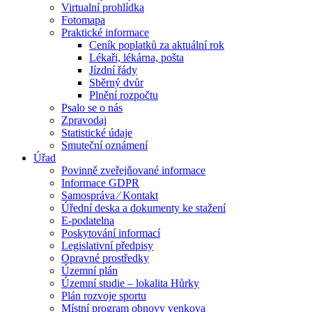
Virtualní prohlídka
Fotomapa
Praktické informace
Ceník poplatků za aktuální rok
Lékaři, lékárna, pošta
Jízdní řády
Sběrný dvůr
Plnění rozpočtu
Psalo se o nás
Zpravodaj
Statistické údaje
Smuteční oznámení
Úřad
Povinně zveřejňované informace
Informace GDPR
Samospráva ⁄ Kontakt
Úřední deska a dokumenty ke stažení
E-podatelna
Poskytování informací
Legislativní předpisy
Opravné prostředky
Územní plán
Územní studie – lokalita Hůrky
Plán rozvoje sportu
Místní program obnovy venkova