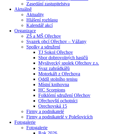
Zasedání zastupitelstva
Aktuálně
Aktuality
Hlášení rozhlasu
Kalendář akcí
Organizace
ZŠ a MŠ Ořechov
Svazek obcí Ořechov – Vážany
Spolky a sdružení
TJ Sokol Ořechov
Sbor dobrovolných hasičů
Myslivecký spolek Ořechov z.s.
Svaz zahrádkářů
Motorkáři z Ořechova
Oddíl stolního tenisu
Místní knihovna
HC Scorpions
Folklórní sdružení Ořechov
Ořechovští ochotníci
Orechovská 15
Firmy a podnikatelé
Firmy a podnikatelé v Polešovicích
Fotogalerie
Fotogalerie
Rok 2026