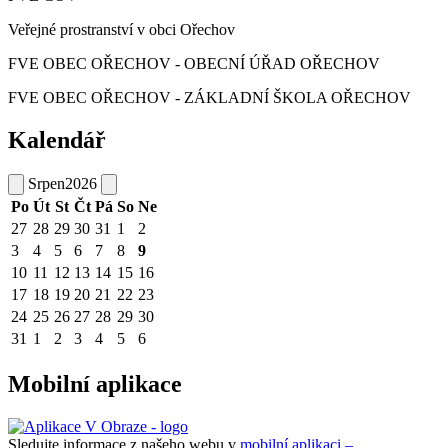
Veřejné prostranství v obci Ořechov
FVE OBEC OŘECHOV - OBECNÍ ÚŘAD OŘECHOV
FVE OBEC OŘECHOV - ZÁKLADNÍ ŠKOLA OŘECHOV
Kalendář
Srpen
2026
Po
Út
St
Čt
Pá
So
Ne
27
28
29
30
31
1
2
3
4
5
6
7
8
9
10
11
12
13
14
15
16
17
18
19
20
21
22
23
24
25
26
27
28
29
30
31
1
2
3
4
5
6
Mobilní aplikace
Sledujte informace z našeho webu v
mobilní aplikaci –