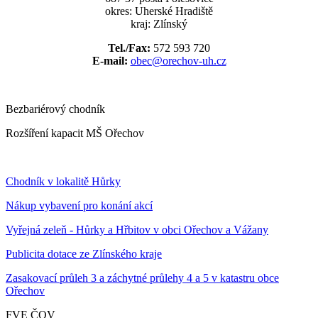
okres: Uherské Hradiště
kraj: Zlínský
Tel./Fax:
572 593 720
E-mail:
obec@orechov-uh.cz
Bezbariérový chodník
Rozšíření kapacit MŠ Ořechov
Chodník v lokalitě Hůrky
Nákup vybavení pro konání akcí
Vyřejná zeleň - Hůrky a Hřbitov v obci Ořechov a Vážany
Publicita dotace ze Zlínského kraje
Zasakovací průleh 3 a záchytné průlehy 4 a 5 v katastru obce
Ořechov
FVE ČOV