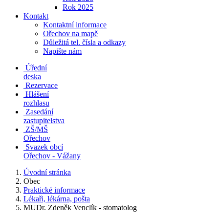
Rok 2025
Kontakt
Kontaktní informace
Ořechov na mapě
Důležitá tel. čísla a odkazy
Napište nám
Úřední
deska
Rezervace
Hlášení
rozhlasu
Zasedání
zastupitelstva
ZŠ/MŠ
Ořechov
Svazek obcí
Ořechov - Vážany
Úvodní stránka
Obec
Praktické informace
Lékaři, lékárna, pošta
MUDr. Zdeněk Venclík - stomatolog