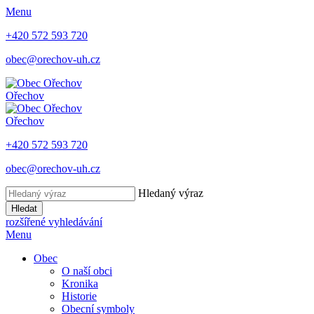
Menu
+420 572 593 720
obec@orechov-uh.cz
Ořechov
Ořechov
+420 572 593 720
obec@orechov-uh.cz
Hledaný výraz
Hledat
rozšířené vyhledávání
Menu
Obec
O naší obci
Kronika
Historie
Obecní symboly