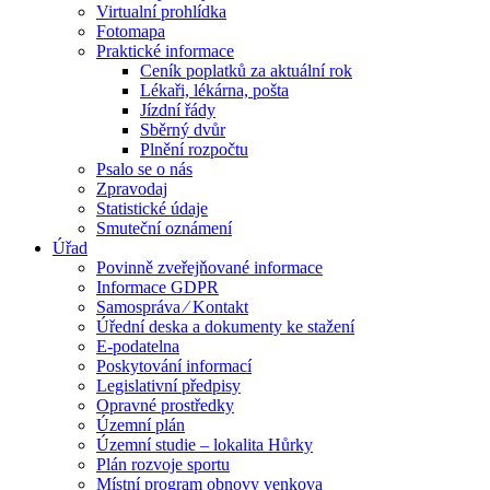
Virtualní prohlídka
Fotomapa
Praktické informace
Ceník poplatků za aktuální rok
Lékaři, lékárna, pošta
Jízdní řády
Sběrný dvůr
Plnění rozpočtu
Psalo se o nás
Zpravodaj
Statistické údaje
Smuteční oznámení
Úřad
Povinně zveřejňované informace
Informace GDPR
Samospráva ⁄ Kontakt
Úřední deska a dokumenty ke stažení
E-podatelna
Poskytování informací
Legislativní předpisy
Opravné prostředky
Územní plán
Územní studie – lokalita Hůrky
Plán rozvoje sportu
Místní program obnovy venkova