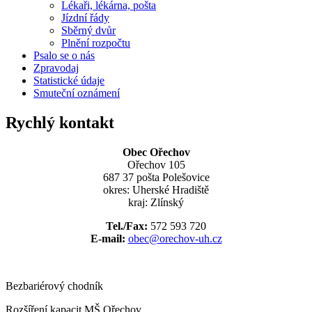
Lékaři, lékárna, pošta
Jízdní řády
Sběrný dvůr
Plnění rozpočtu
Psalo se o nás
Zpravodaj
Statistické údaje
Smuteční oznámení
Rychlý kontakt
Obec Ořechov
Ořechov 105
687 37 pošta Polešovice
okres: Uherské Hradiště
kraj: Zlínský
Tel./Fax:
572 593 720
E-mail:
obec@orechov-uh.cz
Bezbariérový chodník
Rozšíření kapacit MŠ Ořechov