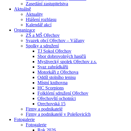
Zasedání zastupitelstva
Aktuálně
Aktuality
Hlášení rozhlasu
Kalendář akcí
Organizace
ZŠ a MŠ Ořechov
Svazek obcí Ořechov – Vážany
Spolky a sdružení
TJ Sokol Ořechov
Sbor dobrovolných hasičů
Myslivecký spolek Ořechov z.s.
Svaz zahrádkářů
Motorkáři z Ořechova
Oddíl stolního tenisu
Místní knihovna
HC Scorpions
Folklórní sdružení Ořechov
Ořechovští ochotníci
Orechovská 15
Firmy a podnikatelé
Firmy a podnikatelé v Polešovicích
Fotogalerie
Fotogalerie
Rok 2026