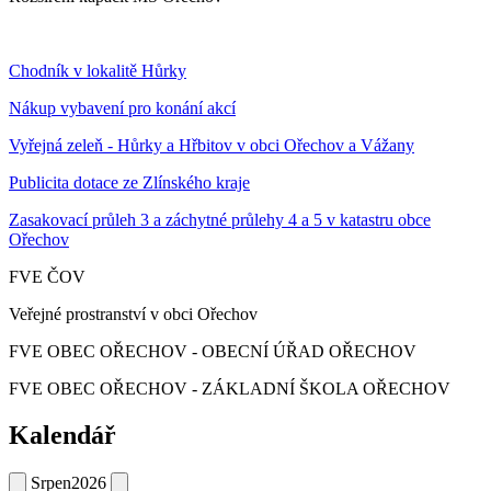
Chodník v lokalitě Hůrky
Nákup vybavení pro konání akcí
Vyřejná zeleň - Hůrky a Hřbitov v obci Ořechov a Vážany
Publicita dotace ze Zlínského kraje
Zasakovací průleh 3 a záchytné průlehy 4 a 5 v katastru obce
Ořechov
FVE ČOV
Veřejné prostranství v obci Ořechov
FVE OBEC OŘECHOV - OBECNÍ ÚŘAD OŘECHOV
FVE OBEC OŘECHOV - ZÁKLADNÍ ŠKOLA OŘECHOV
Kalendář
Srpen
2026