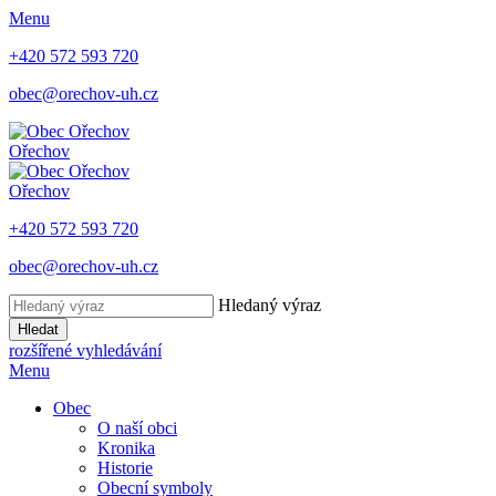
Menu
+420 572 593 720
obec@orechov-uh.cz
Ořechov
Ořechov
+420 572 593 720
obec@orechov-uh.cz
Hledaný výraz
Hledat
rozšířené vyhledávání
Menu
Obec
O naší obci
Kronika
Historie
Obecní symboly