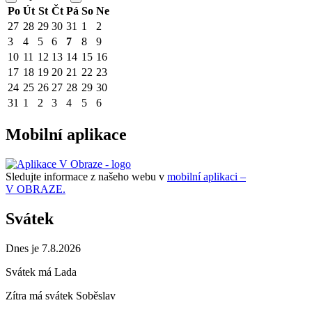
Po
Út
St
Čt
Pá
So
Ne
27
28
29
30
31
1
2
3
4
5
6
7
8
9
10
11
12
13
14
15
16
17
18
19
20
21
22
23
24
25
26
27
28
29
30
31
1
2
3
4
5
6
Mobilní aplikace
Sledujte informace z našeho webu v
mobilní aplikaci –
V OBRAZE.
Svátek
Dnes je 7.8.2026
Svátek má
Lada
Zítra má svátek
Soběslav