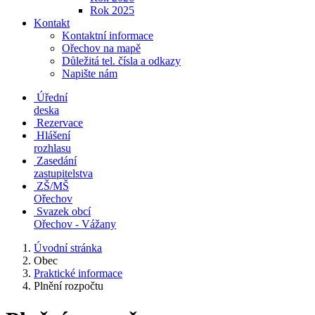
Rok 2025
Kontakt
Kontaktní informace
Ořechov na mapě
Důležitá tel. čísla a odkazy
Napište nám
Úřední
deska
Rezervace
Hlášení
rozhlasu
Zasedání
zastupitelstva
ZŠ/MŠ
Ořechov
Svazek obcí
Ořechov - Vážany
Úvodní stránka
Obec
Praktické informace
Plnění rozpočtu