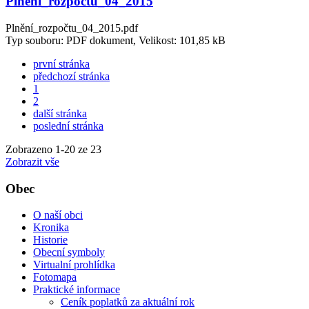
Plnění_rozpočtu_04_2015
Plnění_rozpočtu_04_2015.pdf
Typ souboru: PDF dokument, Velikost: 101,85 kB
první stránka
předchozí stránka
1
2
další stránka
poslední stránka
Zobrazeno
1
-
20
ze 23
Zobrazit vše
Obec
O naší obci
Kronika
Historie
Obecní symboly
Virtualní prohlídka
Fotomapa
Praktické informace
Ceník poplatků za aktuální rok