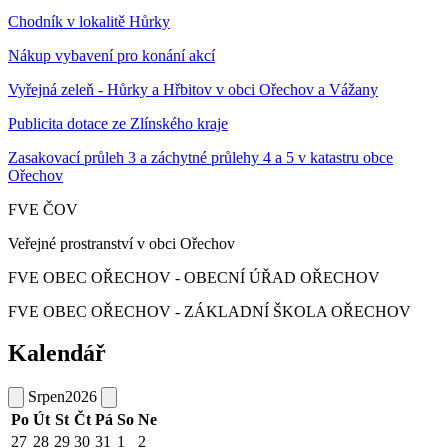
Chodník v lokalitě Hůrky
Nákup vybavení pro konání akcí
Vyřejná zeleň - Hůrky a Hřbitov v obci Ořechov a Vážany
Publicita dotace ze Zlínského kraje
Zasakovací průleh 3 a záchytné průlehy 4 a 5 v katastru obce
Ořechov
FVE ČOV
Veřejné prostranství v obci Ořechov
FVE OBEC OŘECHOV - OBECNÍ ÚŘAD OŘECHOV
FVE OBEC OŘECHOV - ZÁKLADNÍ ŠKOLA OŘECHOV
Kalendář
Srpen
2026
Po
Út
St
Čt
Pá
So
Ne
27
28
29
30
31
1
2