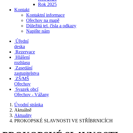
Rok 2025
Kontakt
Kontaktní informace
Ořechov na mapě
Důležitá tel. čísla a odkazy
Napište nám
Úřední
deska
Rezervace
Hlášení
rozhlasu
Zasedání
zastupitelstva
ZŠ/MŠ
Ořechov
Svazek obcí
Ořechov - Vážany
Úvodní stránka
Aktuálně
Aktuality
PROKOPSKÉ SLAVNOSTI VE STŘÍBRNICÍCH