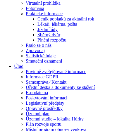
Virtualní prohlídka
Fotomapa
Praktické informace
Ceník poplatků za aktuální rok
Lékaři, lékárna, pošta
Jízdní řády
Sběrný dvůr
Plnění rozpočtu
Psalo se o nás
Zpravodaj
Statistické údaje
Smuteční oznámení
Úřad
Povinně zveřejňované informace
Informace GDPR
Samospráva ⁄ Kontakt
Úřední deska a dokumenty ke stažení
E-podatelna
Poskytování informací
Legislativní předpisy
Opravné prostředky
Územní plán
Územní studie – lokalita Hůrky
Plán rozvoje sportu
Místní program obnovy venkova