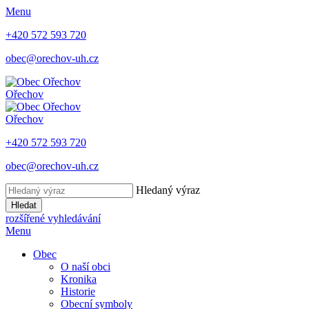
Menu
+420 572 593 720
obec@orechov-uh.cz
Ořechov
Ořechov
+420 572 593 720
obec@orechov-uh.cz
Hledaný výraz
Hledat
rozšířené vyhledávání
Menu
Obec
O naší obci
Kronika
Historie
Obecní symboly