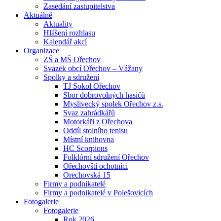
Zasedání zastupitelstva
Aktuálně
Aktuality
Hlášení rozhlasu
Kalendář akcí
Organizace
ZŠ a MŠ Ořechov
Svazek obcí Ořechov – Vážany
Spolky a sdružení
TJ Sokol Ořechov
Sbor dobrovolných hasičů
Myslivecký spolek Ořechov z.s.
Svaz zahrádkářů
Motorkáři z Ořechova
Oddíl stolního tenisu
Místní knihovna
HC Scorpions
Folklórní sdružení Ořechov
Ořechovští ochotníci
Orechovská 15
Firmy a podnikatelé
Firmy a podnikatelé v Polešovicích
Fotogalerie
Fotogalerie
Rok 2026