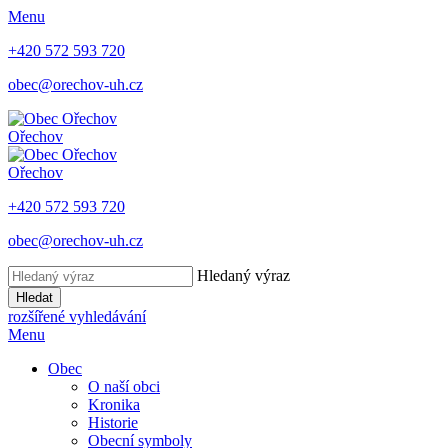
Menu
+420 572 593 720
obec@orechov-uh.cz
Ořechov
Ořechov
+420 572 593 720
obec@orechov-uh.cz
Hledaný výraz
Hledat
rozšířené vyhledávání
Menu
Obec
O naší obci
Kronika
Historie
Obecní symboly