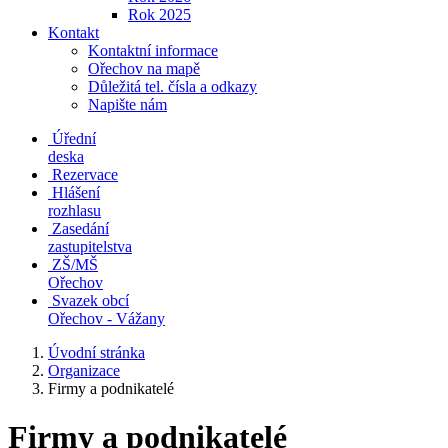
Rok 2025
Kontakt
Kontaktní informace
Ořechov na mapě
Důležitá tel. čísla a odkazy
Napište nám
Úřední
deska
Rezervace
Hlášení
rozhlasu
Zasedání
zastupitelstva
ZŠ/MŠ
Ořechov
Svazek obcí
Ořechov - Vážany
Úvodní stránka
Organizace
Firmy a podnikatelé
Firmy a podnikatelé