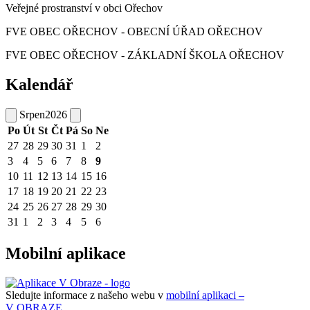
Veřejné prostranství v obci Ořechov
FVE OBEC OŘECHOV - OBECNÍ ÚŘAD OŘECHOV
FVE OBEC OŘECHOV - ZÁKLADNÍ ŠKOLA OŘECHOV
Kalendář
Srpen
2026
Po
Út
St
Čt
Pá
So
Ne
27
28
29
30
31
1
2
3
4
5
6
7
8
9
10
11
12
13
14
15
16
17
18
19
20
21
22
23
24
25
26
27
28
29
30
31
1
2
3
4
5
6
Mobilní aplikace
Sledujte informace z našeho webu v
mobilní aplikaci –
V OBRAZE.