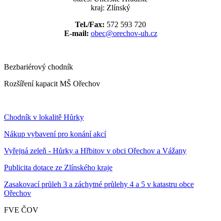
kraj: Zlínský
Tel./Fax:
572 593 720
E-mail:
obec@orechov-uh.cz
Bezbariérový chodník
Rozšíření kapacit MŠ Ořechov
Chodník v lokalitě Hůrky
Nákup vybavení pro konání akcí
Vyřejná zeleň - Hůrky a Hřbitov v obci Ořechov a Vážany
Publicita dotace ze Zlínského kraje
Zasakovací průleh 3 a záchytné průlehy 4 a 5 v katastru obce
Ořechov
FVE ČOV