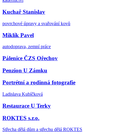
kadeřnictví
Kuchař Stanislav
povrchové úpravy a svařování kovů
Miklík Pavel
autodoprava, zemní práce
Pálenice ČZS Ořechov
Penzion U Zámku
Portrétní a rodinná fotografie
Ladislava Kubíčková
Restaurace U Terky
ROKTES s.r.o.
Střecha dělá dům a střechu dělá ROKTES