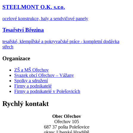
STEELMONT O.K. s.r.o.
ocelové konstrukce, haly a sendvičové panely
Tesařství Březina
tesařské, klempířské a pokryvačské práce - kompletní dodávka
střech
Organizace
ZŠ a MŠ Ořechov
Svazek obcí Ořechov – Vážany
Spolky a sdružení
Firmy a podnikatelé
Firmy a podnikatelé v Polešovicích
Rychlý kontakt
Obec Ořechov
Ořechov 105
687 37 pošta Polešovice
okres: Uherské Hradiště