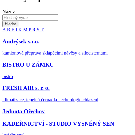
Název
Hledat
A
B
F
J
K
M
P
R
S
T
Andrýsek s.r.o.
kamionová přeprava sklápěcími návěsy a silocisternami
BISTRO U ZÁMKU
bistro
FRESH AIR s. r. o.
klimatizace, tepelná čerpadla, technologie chlazení
Jednota Ořechov
KADEŘNICTVÍ - STUDIO VYSNĚNÝ SEN