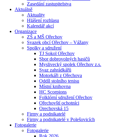
Zasedání zastupitelstva
Aktuálně
Aktuality
Hlášení rozhlasu
Kalendář akcí
Organizace
ZŠ a MŠ Ořechov
Svazek obcí Ořechov – Vážany
Spolky a sdružení
TJ Sokol Ořechov
Sbor dobrovolných hasičů
Myslivecký spolek Ořechov z.s.
Svaz zahrádkářů
Motorkáři z Ořechova
Oddíl stolního tenisu
Místní knihovna
HC Scorpions
Folklórní sdružení Ořechov
Ořechovští ochotníci
Orechovská 15
Firmy a podnikatelé
Firmy a podnikatelé v Polešovicích
Fotogalerie
Fotogalerie
Rok 2026