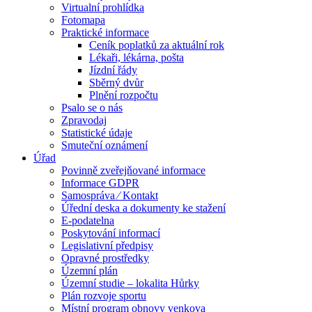
Virtualní prohlídka
Fotomapa
Praktické informace
Ceník poplatků za aktuální rok
Lékaři, lékárna, pošta
Jízdní řády
Sběrný dvůr
Plnění rozpočtu
Psalo se o nás
Zpravodaj
Statistické údaje
Smuteční oznámení
Úřad
Povinně zveřejňované informace
Informace GDPR
Samospráva ⁄ Kontakt
Úřední deska a dokumenty ke stažení
E-podatelna
Poskytování informací
Legislativní předpisy
Opravné prostředky
Územní plán
Územní studie – lokalita Hůrky
Plán rozvoje sportu
Místní program obnovy venkova