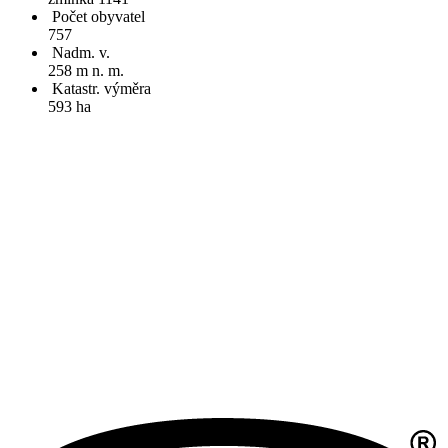
Počet obyvatel
757
Nadm. v.
258 m n. m.
Katastr. výměra
593 ha