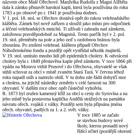
názvem obce Malé Ořechové. Manželka Rudolfa z Magni Alžběta
dala k zámku přistavět barokní kapli, která byla používána do roku
1783 a po obnově po r. 1941 je používána dodnes.
V 1. pol. 18. stol. se Ořechov dostává opět do rukou velehradského
kláštěra. Zámek byl nově zařízen a sloužil jako místo pro odpočinek
a léčení velehradských mnichů. Ti užívali i zahradu nad zámkem,
založenou pravděpodobně za Magnisů. Tento parčík byl v 2. pol.
19. stol. přeměněn na pole a jeho zeď s ozdobnou bránou byla
zbourána. Po zrušení velehrad. kláštera připadl Ořechov
Náboženskému fondu a později opět vystřídal několik majitelů.
V 19. stol. umíralo mnoho lidí při epidemiích cholery. K odvrácení
cholery byla r. 1849 přestavěna kaple před zámkem. V roce 1866 při
vpádu na Moravu vtrhli Prusové i do Ořechova, obyvatelé se však
stihli schovat za obcí v místě zvaném Stará Turá. V červnu téhož
roku napadl sníh a namrzlo obilí. V tu dobu zde řádil dobytčí mor
a cholera, na jejichž následky zemřelo v celé farnosti na 300
obyvatel. V dalším roce obec opět částečně vyhořela.
R. 1873 byl zrušen kamenný kříž za obcí u cesty do Syrovína a na
jeho místě byla postavena kaplička Andělů strážných na památku
návratu ořech. vojáků z války. Později sem byla připsána jména
ořech. obyvatel, padlých za 1. a 2. svět. války.
V roce 1885 se začalo
se stavbou budovy nové
školy, kterou prosadil nový
řídící učitel (pozdější okresní