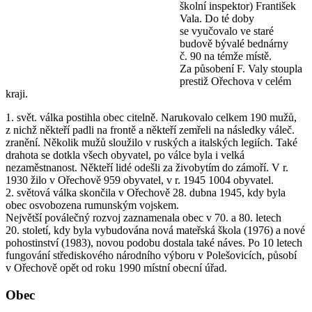
školní inspektor) František
Vala. Do té doby
se vyučovalo ve staré
budově bývalé bednárny
č. 90 na témže místě.
Za působení F. Valy stoupla
prestiž Ořechova v celém
kraji.
1. svět. válka postihla obec citelně. Narukovalo celkem 190 mužů,
z nichž někteří padli na frontě a někteří zemřeli na následky váleč.
zranění. Několik mužů sloužilo v ruských a italských legiích. Také
drahota se dotkla všech obyvatel, po válce byla i velká
nezaměstnanost. Někteří lidé odešli za živobytím do zámoří. V r.
1930 žilo v Ořechově 959 obyvatel, v r. 1945 1004 obyvatel.
2. světová válka skončila v Ořechově 28. dubna 1945, kdy byla
obec osvobozena rumunským vojskem.
Největší poválečný rozvoj zaznamenala obec v 70. a 80. letech
20. století, kdy byla vybudována nová mateřská škola (1976) a nové
pohostinství (1983), novou podobu dostala také náves. Po 10 letech
fungování střediskového národního výboru v Polešovicích, působí
v Ořechově opět od roku 1990 místní obecní úřad.
Obec