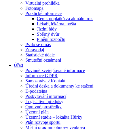
Virtualní prohlídka
Fotomapa
Praktické informace
Ceník poplatků za aktuální rok
Lékaři, lékárna, pošta
Jízdní řády
Sběrný dvůr
Plnění rozpočtu
Psalo se o nás
Zpravodaj
Statistické údaje
Smuteční oznámení
Úřad
Povinně zveřejňované informace
Informace GDPR
Samospráva ⁄ Kontakt
Úřední deska a dokumenty ke stažení
E-podatelna
Poskytování informací
Legislativní předpisy
Opravné prostředky
Územní plán
Územní studie – lokalita Hůrky
Plán rozvoje sportu
Místní program obnovy venkova