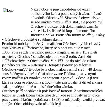
Název obce je pravděpodobně odvozen
od lískového keře a podle starých záznamů zněl
původně „Ořechové“. Slovanské obyvatelstvo
se zde usadilo mezi 5. až 8. stol., ale poprvé byl
Ořechov v doložených dokumentech zmíněn
v roce 1141 v listině biskupa olomouckého
Jindřicha Zdíka. Podle této listiny náležely 2 lány
v Ořechově proboštství spytihněvskému.
Prvním historicky doloženým majitelem Ořechova byl břeclavský
sudí Velislav z Ořechového, který se o obci zmiňuje v roce
1300. Poté se zde vystřídalo několik majitelů, až se v 15. století
majetek v Ořechově soustřeďuje do rukou 2 rodů: Zástřizlů
a Ořechovských z Ořechového. V r. 1531 se dostává do rukou
jediného držitele – Kateřiny z Doloplaz (vdovy po Václavu
Ořechovském).V té době byla obec malou vesnicí s 25 – 40 domy,
soustředěnými v dnešní části obce zvané Dědina, postavenými
kolem močálu (či rybníka) na soutoku 2 potoků. Vévodila jí tvrz,
která se poprvé připomíná r. 1527 (jistě existovala již dříve) a která
stála pravděpodobně na místě dnešního zámku.
Ořechov patří odedávna k polešovické farnosti. Z vrchnostenských
budov se uvádí kromě tvrze také dvůr, kde se chovaly např. ovce,
právovárečná krčma (založená r. 1398), z níž později vznikl pivovar,
a mlýn. Obec obklopovalo několik lesů.