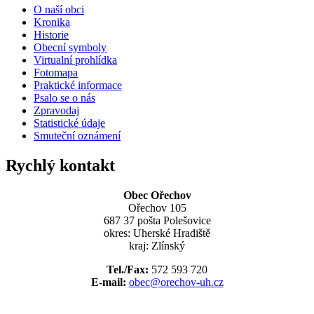
O naší obci
Kronika
Historie
Obecní symboly
Virtualní prohlídka
Fotomapa
Praktické informace
Psalo se o nás
Zpravodaj
Statistické údaje
Smuteční oznámení
Rychlý kontakt
Obec Ořechov
Ořechov 105
687 37 pošta Polešovice
okres: Uherské Hradiště
kraj: Zlínský
Tel./Fax:
572 593 720
E-mail:
obec@orechov-uh.cz