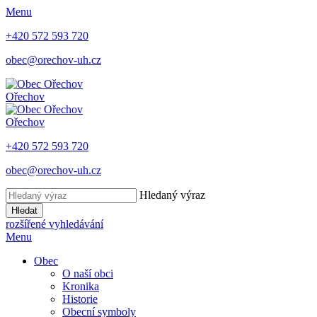
Menu
+420 572 593 720
obec@orechov-uh.cz
Ořechov
Ořechov
+420 572 593 720
obec@orechov-uh.cz
Hledaný výraz
Hledat
rozšířené vyhledávání
Menu
Obec
O naší obci
Kronika
Historie
Obecní symboly