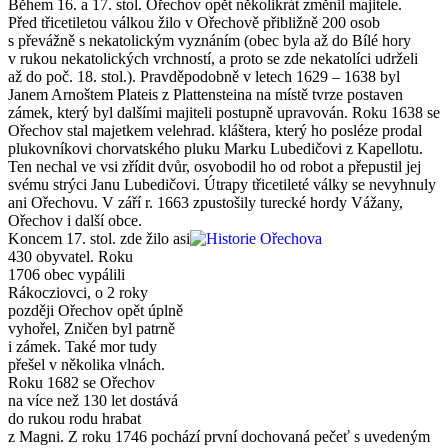
Během 16. a 17. stol. Ořechov opět několikrát změnil majitele.
Před třicetiletou válkou žilo v Ořechově přibližně 200 osob
s převážně s nekatolickým vyznáním (obec byla až do Bílé hory
v rukou nekatolických vrchností, a proto se zde nekatolíci udrželi
až do poč. 18. stol.). Pravděpodobně v letech 1629 – 1638 byl
Janem Arnoštem Plateis z Plattensteina na místě tvrze postaven
zámek, který byl dalšími majiteli postupně upravován. Roku 1638 se
Ořechov stal majetkem velehrad. kláštera, který ho posléze prodal
plukovníkovi chorvatského pluku Marku Lubedičovi z Kapellotu.
Ten nechal ve vsi zřídit dvůr, osvobodil ho od robot a přepustil jej
svému strýci Janu Lubedičovi. Útrapy třicetileté války se nevyhnuly
ani Ořechovu. V září r. 1663 zpustošily turecké hordy Vážany,
Ořechov i další obce.
Koncem 17. stol. zde žilo asi
430 obyvatel. Roku
1706 obec vypálili
Rákocziovci, o 2 roky
později Ořechov opět úplně
vyhořel, Zničen byl patrně
i zámek. Také mor tudy
přešel v několika vlnách.
Roku 1682 se Ořechov
na více než 130 let dostává
do rukou rodu hrabat
z Magni. Z roku 1746 pochází první dochovaná pečeť s uvedeným