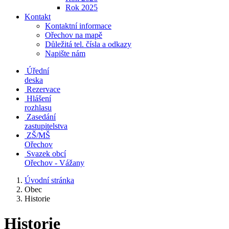
Rok 2025
Kontakt
Kontaktní informace
Ořechov na mapě
Důležitá tel. čísla a odkazy
Napište nám
Úřední
deska
Rezervace
Hlášení
rozhlasu
Zasedání
zastupitelstva
ZŠ/MŠ
Ořechov
Svazek obcí
Ořechov - Vážany
Úvodní stránka
Obec
Historie
Historie