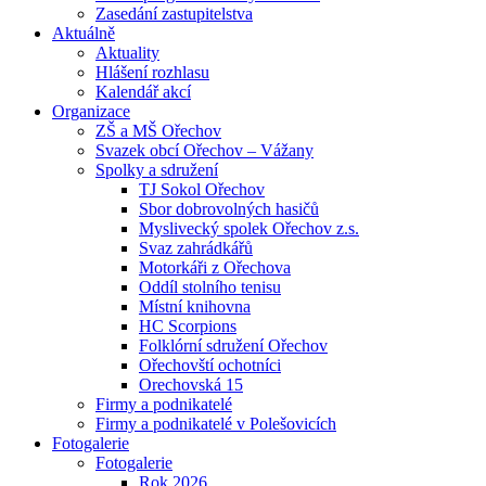
Zasedání zastupitelstva
Aktuálně
Aktuality
Hlášení rozhlasu
Kalendář akcí
Organizace
ZŠ a MŠ Ořechov
Svazek obcí Ořechov – Vážany
Spolky a sdružení
TJ Sokol Ořechov
Sbor dobrovolných hasičů
Myslivecký spolek Ořechov z.s.
Svaz zahrádkářů
Motorkáři z Ořechova
Oddíl stolního tenisu
Místní knihovna
HC Scorpions
Folklórní sdružení Ořechov
Ořechovští ochotníci
Orechovská 15
Firmy a podnikatelé
Firmy a podnikatelé v Polešovicích
Fotogalerie
Fotogalerie
Rok 2026