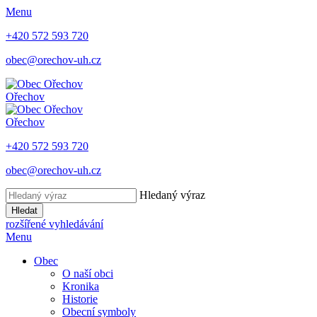
Menu
+420 572 593 720
obec@orechov-uh.cz
Ořechov
Ořechov
+420 572 593 720
obec@orechov-uh.cz
Hledaný výraz
Hledat
rozšířené vyhledávání
Menu
Obec
O naší obci
Kronika
Historie
Obecní symboly