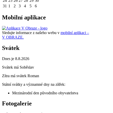
24
25
26
27
28
29
30
31
1
2
3
4
5
6
Mobilní aplikace
Sledujte informace z našeho webu v
mobilní aplikaci –
V OBRAZE.
Svátek
Dnes je 8.8.2026
Svátek má
Soběslav
Zítra má svátek
Roman
Státní svátky a významné dny na zítřek:
Mezinárodní den původního obyvatelstva
Fotogalerie