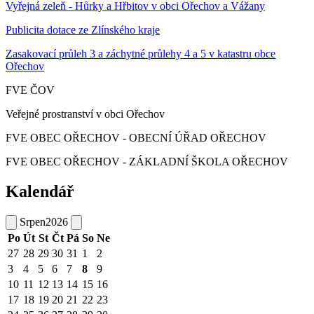
Vyřejná zeleň - Hůrky a Hřbitov v obci Ořechov a Vážany
Publicita dotace ze Zlínského kraje
Zasakovací průleh 3 a záchytné průlehy 4 a 5 v katastru obce
Ořechov
FVE ČOV
Veřejné prostranství v obci Ořechov
FVE OBEC OŘECHOV - OBECNÍ ÚŘAD OŘECHOV
FVE OBEC OŘECHOV - ZÁKLADNÍ ŠKOLA OŘECHOV
Kalendář
Srpen
2026
Po
Út
St
Čt
Pá
So
Ne
27
28
29
30
31
1
2
3
4
5
6
7
8
9
10
11
12
13
14
15
16
17
18
19
20
21
22
23