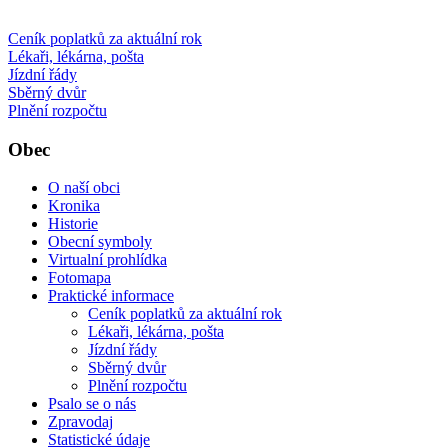
Ceník poplatků za aktuální rok
Lékaři, lékárna, pošta
Jízdní řády
Sběrný dvůr
Plnění rozpočtu
Obec
O naší obci
Kronika
Historie
Obecní symboly
Virtualní prohlídka
Fotomapa
Praktické informace
Ceník poplatků za aktuální rok
Lékaři, lékárna, pošta
Jízdní řády
Sběrný dvůr
Plnění rozpočtu
Psalo se o nás
Zpravodaj
Statistické údaje