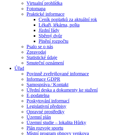
Virtualní prohlídka
Fotomapa
Praktické informace
Ceník poplatků za aktuální rok
Lékaři, lékárna, pošta
Jízdní řády
Sběrný dvůr
Plnění rozpočtu
Psalo se o nás
Zpravodaj
Statistické údaje
Smuteční oznámení
Úřad
Povinně zveřejňované informace
Informace GDPR
Samospráva ⁄ Kontakt
Úřední deska a dokumenty ke stažení
E-podatelna
Poskytování informací
Legislativní předpisy
Opravné prostředky
Územní plán
Územní studie – lokalita Hůrky
Plán rozvoje sportu
Místní program obnovy venkova