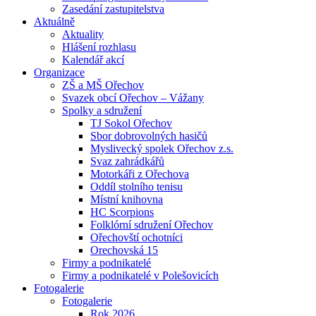
Zasedání zastupitelstva
Aktuálně
Aktuality
Hlášení rozhlasu
Kalendář akcí
Organizace
ZŠ a MŠ Ořechov
Svazek obcí Ořechov – Vážany
Spolky a sdružení
TJ Sokol Ořechov
Sbor dobrovolných hasičů
Myslivecký spolek Ořechov z.s.
Svaz zahrádkářů
Motorkáři z Ořechova
Oddíl stolního tenisu
Místní knihovna
HC Scorpions
Folklórní sdružení Ořechov
Ořechovští ochotníci
Orechovská 15
Firmy a podnikatelé
Firmy a podnikatelé v Polešovicích
Fotogalerie
Fotogalerie
Rok 2026