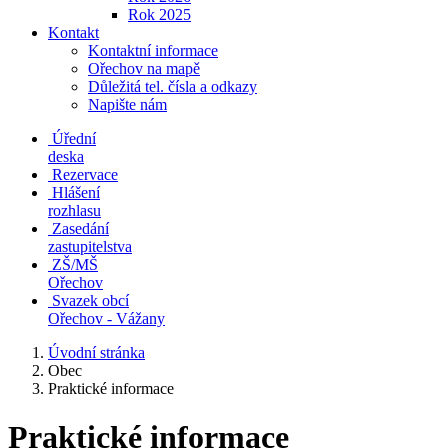
Rok 2025
Kontakt
Kontaktní informace
Ořechov na mapě
Důležitá tel. čísla a odkazy
Napište nám
Úřední
deska
Rezervace
Hlášení
rozhlasu
Zasedání
zastupitelstva
ZŠ/MŠ
Ořechov
Svazek obcí
Ořechov - Vážany
Úvodní stránka
Obec
Praktické informace
Praktické informace