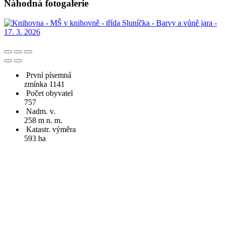
Náhodná fotogalerie
První písemná
zmínka 1141
Počet obyvatel
757
Nadm. v.
258 m n. m.
Katastr. výměra
593 ha