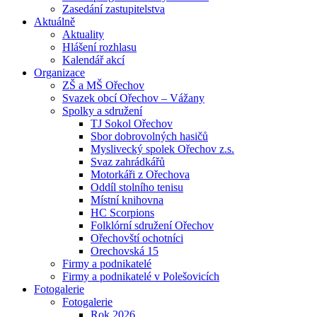
Zasedání zastupitelstva
Aktuálně
Aktuality
Hlášení rozhlasu
Kalendář akcí
Organizace
ZŠ a MŠ Ořechov
Svazek obcí Ořechov – Vážany
Spolky a sdružení
TJ Sokol Ořechov
Sbor dobrovolných hasičů
Myslivecký spolek Ořechov z.s.
Svaz zahrádkářů
Motorkáři z Ořechova
Oddíl stolního tenisu
Místní knihovna
HC Scorpions
Folklórní sdružení Ořechov
Ořechovští ochotníci
Orechovská 15
Firmy a podnikatelé
Firmy a podnikatelé v Polešovicích
Fotogalerie
Fotogalerie
Rok 2026