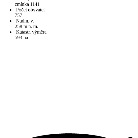
zmínka 1141
Počet obyvatel
757
Nadm. v.
258 m n. m.
Katastr. výměra
593 ha