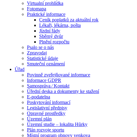
Virtualní prohlídka
Fotomapa
Praktické informace
Ceník poplatků za aktuální rok
Lékaři, lékárna, pošta
Jízdní řády
Sběrný dvůr
Plnění rozpočtu
Psalo se o nás
Zpravodaj
Statistické údaje
Smuteční oznámení
Úřad
Povinně zveřejňované informace
Informace GDPR
Samospráva ⁄ Kontakt
Úřední deska a dokumenty ke stažení
E-podatelna
Poskytování informací
Legislativní předpisy
Opravné prostředky
Územní plán
Územní studie – lokalita Hůrky
Plán rozvoje sportu
Místní program obnovy venkova