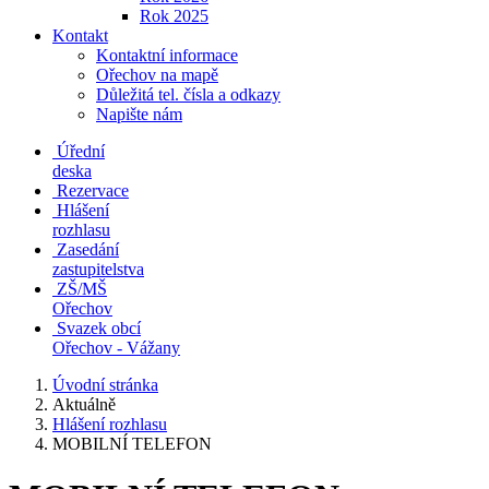
Rok 2025
Kontakt
Kontaktní informace
Ořechov na mapě
Důležitá tel. čísla a odkazy
Napište nám
Úřední
deska
Rezervace
Hlášení
rozhlasu
Zasedání
zastupitelstva
ZŠ/MŠ
Ořechov
Svazek obcí
Ořechov - Vážany
Úvodní stránka
Aktuálně
Hlášení rozhlasu
MOBILNÍ TELEFON