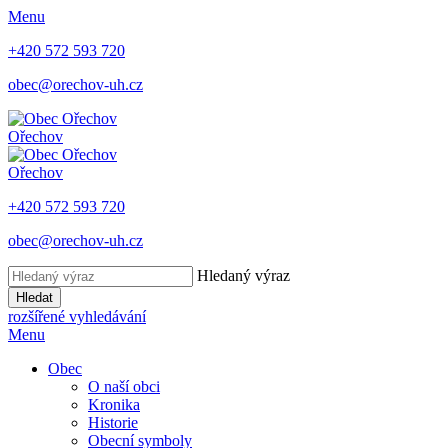
Menu
+420 572 593 720
obec@orechov-uh.cz
Ořechov
Ořechov
+420 572 593 720
obec@orechov-uh.cz
Hledaný výraz
Hledat
rozšířené vyhledávání
Menu
Obec
O naší obci
Kronika
Historie
Obecní symboly