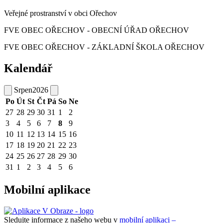
Veřejné prostranství v obci Ořechov
FVE OBEC OŘECHOV - OBECNÍ ÚŘAD OŘECHOV
FVE OBEC OŘECHOV - ZÁKLADNÍ ŠKOLA OŘECHOV
Kalendář
Srpen
2026
Po
Út
St
Čt
Pá
So
Ne
27
28
29
30
31
1
2
3
4
5
6
7
8
9
10
11
12
13
14
15
16
17
18
19
20
21
22
23
24
25
26
27
28
29
30
31
1
2
3
4
5
6
Mobilní aplikace
Sledujte informace z našeho webu v
mobilní aplikaci –