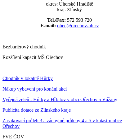
okres: Uherské Hradiště
kraj: Zlínský
Tel./Fax:
572 593 720
E-mail:
obec@orechov-uh.cz
Bezbariérový chodník
Rozšíření kapacit MŠ Ořechov
Chodník v lokalitě Hůrky
Nákup vybavení pro konání akcí
Vyřejná zeleň - Hůrky a Hřbitov v obci Ořechov a Vážany
Publicita dotace ze Zlínského kraje
Zasakovací průleh 3 a záchytné průlehy 4 a 5 v katastru obce
Ořechov
FVE ČOV