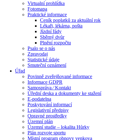
Virtualní prohlídka
Fotomapa
Praktické informace
Ceník poplatků za aktuální rok
Lékaři, lékárna, pošta
Jízdní řády
Sběrný dvůr
Plnění rozpočtu
Psalo se o nás
Zpravodaj
Statistické údaje
Smuteční oznámení
Úřad
Povinně zveřejňované informace
Informace GDPR
Samospráva ⁄ Kontakt
Úřední deska a dokumenty ke stažení
E-podatelna
Poskytování informací
Legislativní předpisy
Opravné prostředky
Územní plán
Územní studie – lokalita Hůrky
Plán rozvoje sportu
Místní program obnovy venkova