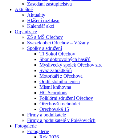
Zasedání zastupitelstva
Aktuálně
Aktuality
Hlášení rozhlasu
Kalendář akcí
Organizace
ZŠ a MŠ Ořechov
Svazek obcí Ořechov – Vážany
Spolky a sdružení
TJ Sokol Ořechov
Sbor dobrovolných hasičů
Myslivecký spolek Ořechov z.s.
Svaz zahrádkářů
Motorkáři z Ořechova
Oddíl stolního tenisu
Místní knihovna
HC Scorpions
Folklórní sdružení Ořechov
Ořechovští ochotníci
Orechovská 15
Firmy a podnikatelé
Firmy a podnikatelé v Polešovicích
Fotogalerie
Fotogalerie
Rok 2026