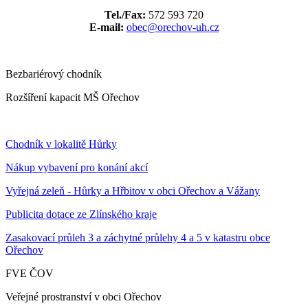
Tel./Fax:
572 593 720
E-mail:
obec@orechov-uh.cz
Bezbariérový chodník
Rozšíření kapacit MŠ Ořechov
Chodník v lokalitě Hůrky
Nákup vybavení pro konání akcí
Vyřejná zeleň - Hůrky a Hřbitov v obci Ořechov a Vážany
Publicita dotace ze Zlínského kraje
Zasakovací průleh 3 a záchytné průlehy 4 a 5 v katastru obce
Ořechov
FVE ČOV
Veřejné prostranství v obci Ořechov