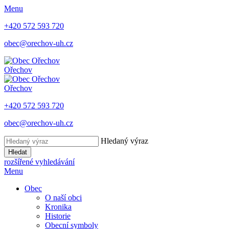
Menu
+420 572 593 720
obec@orechov-uh.cz
Ořechov
Ořechov
+420 572 593 720
obec@orechov-uh.cz
Hledaný výraz
Hledat
rozšířené vyhledávání
Menu
Obec
O naší obci
Kronika
Historie
Obecní symboly