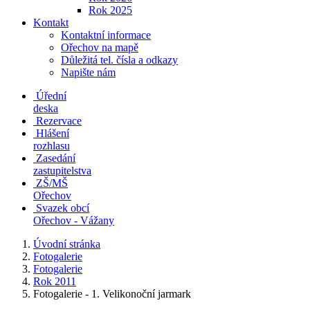
Rok 2025
Kontakt
Kontaktní informace
Ořechov na mapě
Důležitá tel. čísla a odkazy
Napište nám
Úřední
deska
Rezervace
Hlášení
rozhlasu
Zasedání
zastupitelstva
ZŠ/MŠ
Ořechov
Svazek obcí
Ořechov - Vážany
Úvodní stránka
Fotogalerie
Fotogalerie
Rok 2011
Fotogalerie - 1. Velikonoční jarmark