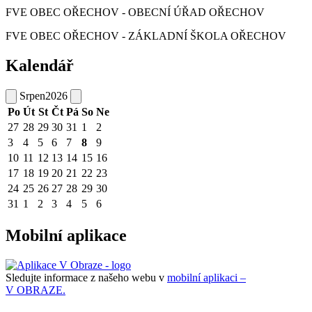
FVE OBEC OŘECHOV - OBECNÍ ÚŘAD OŘECHOV
FVE OBEC OŘECHOV - ZÁKLADNÍ ŠKOLA OŘECHOV
Kalendář
Srpen
2026
Po
Út
St
Čt
Pá
So
Ne
27
28
29
30
31
1
2
3
4
5
6
7
8
9
10
11
12
13
14
15
16
17
18
19
20
21
22
23
24
25
26
27
28
29
30
31
1
2
3
4
5
6
Mobilní aplikace
Sledujte informace z našeho webu v
mobilní aplikaci –
V OBRAZE.