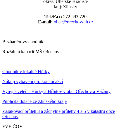
okres: Uherské Hradiště
kraj: Zlínský
Tel./Fax:
572 593 720
E-mail:
obec@orechov-uh.cz
Bezbariérový chodník
Rozšíření kapacit MŠ Ořechov
Chodník v lokalitě Hůrky
Nákup vybavení pro konání akcí
Vyřejná zeleň - Hůrky a Hřbitov v obci Ořechov a Vážany
Publicita dotace ze Zlínského kraje
Zasakovací průleh 3 a záchytné průlehy 4 a 5 v katastru obce
Ořechov
FVE ČOV