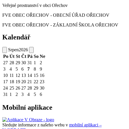
Veřejné prostranství v obci Ořechov
FVE OBEC OŘECHOV - OBECNÍ ÚŘAD OŘECHOV
FVE OBEC OŘECHOV - ZÁKLADNÍ ŠKOLA OŘECHOV
Kalendář
Srpen
2026
Po
Út
St
Čt
Pá
So
Ne
27
28
29
30
31
1
2
3
4
5
6
7
8
9
10
11
12
13
14
15
16
17
18
19
20
21
22
23
24
25
26
27
28
29
30
31
1
2
3
4
5
6
Mobilní aplikace
Sledujte informace z našeho webu v
mobilní aplikaci –