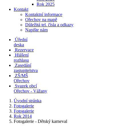
Rok 2025
Kontakt
Kontaktní informace
Ořechov na mapě
Důležitá tel. čísla a odkazy
Napište nám
Úřední
deska
Rezervace
Hlášení
rozhlasu
Zasedání
zastupitelstva
ZŠ/MŠ
Ořechov
Svazek obcí
Ořechov - Vážany
Úvodní stránka
Fotogalerie
Fotogalerie
Rok 2014
Fotogalerie - Dětský karneval