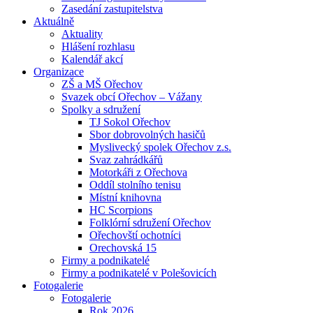
Zasedání zastupitelstva
Aktuálně
Aktuality
Hlášení rozhlasu
Kalendář akcí
Organizace
ZŠ a MŠ Ořechov
Svazek obcí Ořechov – Vážany
Spolky a sdružení
TJ Sokol Ořechov
Sbor dobrovolných hasičů
Myslivecký spolek Ořechov z.s.
Svaz zahrádkářů
Motorkáři z Ořechova
Oddíl stolního tenisu
Místní knihovna
HC Scorpions
Folklórní sdružení Ořechov
Ořechovští ochotníci
Orechovská 15
Firmy a podnikatelé
Firmy a podnikatelé v Polešovicích
Fotogalerie
Fotogalerie
Rok 2026