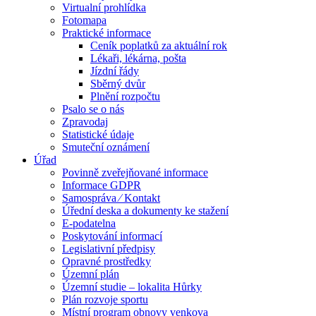
Virtualní prohlídka
Fotomapa
Praktické informace
Ceník poplatků za aktuální rok
Lékaři, lékárna, pošta
Jízdní řády
Sběrný dvůr
Plnění rozpočtu
Psalo se o nás
Zpravodaj
Statistické údaje
Smuteční oznámení
Úřad
Povinně zveřejňované informace
Informace GDPR
Samospráva ⁄ Kontakt
Úřední deska a dokumenty ke stažení
E-podatelna
Poskytování informací
Legislativní předpisy
Opravné prostředky
Územní plán
Územní studie – lokalita Hůrky
Plán rozvoje sportu
Místní program obnovy venkova