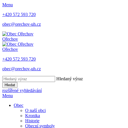
Menu
+420 572 593 720
obec@orechov-uh.cz
Ořechov
Ořechov
+420 572 593 720
obec@orechov-uh.cz
Hledaný výraz
Hledat
rozšířené vyhledávání
Menu
Obec
O naší obci
Kronika
Historie
Obecní symboly