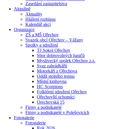
Zasedání zastupitelstva
Aktuálně
Aktuality
Hlášení rozhlasu
Kalendář akcí
Organizace
ZŠ a MŠ Ořechov
Svazek obcí Ořechov – Vážany
Spolky a sdružení
TJ Sokol Ořechov
Sbor dobrovolných hasičů
Myslivecký spolek Ořechov z.s.
Svaz zahrádkářů
Motorkáři z Ořechova
Oddíl stolního tenisu
Místní knihovna
HC Scorpions
Folklórní sdružení Ořechov
Ořechovští ochotníci
Orechovská 15
Firmy a podnikatelé
Firmy a podnikatelé v Polešovicích
Fotogalerie
Fotogalerie
Rok 2026