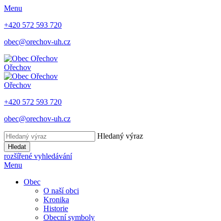
Menu
+420 572 593 720
obec@orechov-uh.cz
Ořechov
Ořechov
+420 572 593 720
obec@orechov-uh.cz
Hledaný výraz
Hledat
rozšířené vyhledávání
Menu
Obec
O naší obci
Kronika
Historie
Obecní symboly