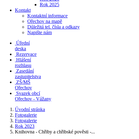
Rok 2025
Kontakt
Kontaktní informace
Ořechov na mapě
Důležitá tel. čísla a odkazy
Napište nám
Úřední
deska
Rezervace
Hlášení
rozhlasu
Zasedání
zastupitelstva
ZŠ/MŠ
Ořechov
Svazek obcí
Ořechov - Vážany
Úvodní stránka
Fotogalerie
Fotogalerie
Rok 2023
Knihovna - Chřiby a chřibské pověsti -...