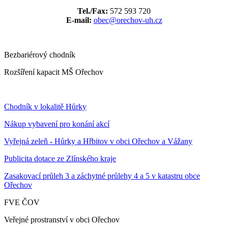
Tel./Fax:
572 593 720
E-mail:
obec@orechov-uh.cz
Bezbariérový chodník
Rozšíření kapacit MŠ Ořechov
Chodník v lokalitě Hůrky
Nákup vybavení pro konání akcí
Vyřejná zeleň - Hůrky a Hřbitov v obci Ořechov a Vážany
Publicita dotace ze Zlínského kraje
Zasakovací průleh 3 a záchytné průlehy 4 a 5 v katastru obce
Ořechov
FVE ČOV
Veřejné prostranství v obci Ořechov