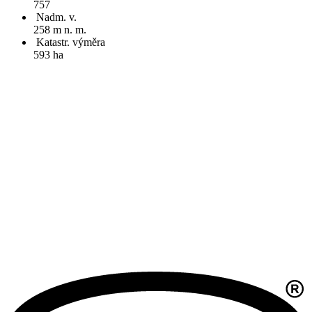
757
Nadm. v.
258 m n. m.
Katastr. výměra
593 ha