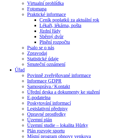
Virtualní prohlídka
Fotomapa
Praktické informace
Ceník poplatků za aktuální rok
Lékaři, lékárna, pošta
Jízdní řády
Sběrný dvůr
Plnění rozpočtu
Psalo se o nás
Zpravodaj
Statistické údaje
Smuteční oznámení
Úřad
Povinně zveřejňované informace
Informace GDPR
Samospráva ⁄ Kontakt
Úřední deska a dokumenty ke stažení
E-podatelna
Poskytování informací
Legislativní předpisy
Opravné prostředky
Územní plán
Územní studie – lokalita Hůrky
Plán rozvoje sportu
Místní program obnovy venkova