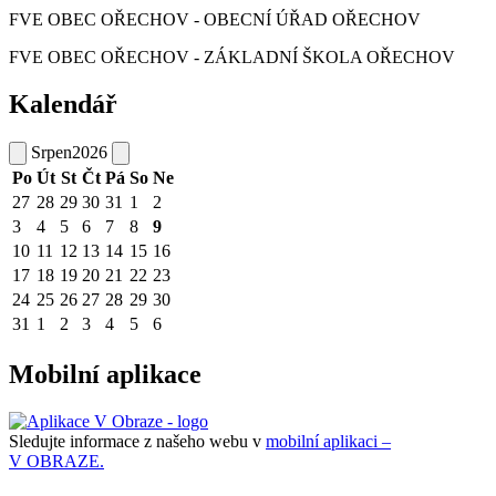
FVE OBEC OŘECHOV - OBECNÍ ÚŘAD OŘECHOV
FVE OBEC OŘECHOV - ZÁKLADNÍ ŠKOLA OŘECHOV
Kalendář
Srpen
2026
Po
Út
St
Čt
Pá
So
Ne
27
28
29
30
31
1
2
3
4
5
6
7
8
9
10
11
12
13
14
15
16
17
18
19
20
21
22
23
24
25
26
27
28
29
30
31
1
2
3
4
5
6
Mobilní aplikace
Sledujte informace z našeho webu v
mobilní aplikaci –
V OBRAZE.