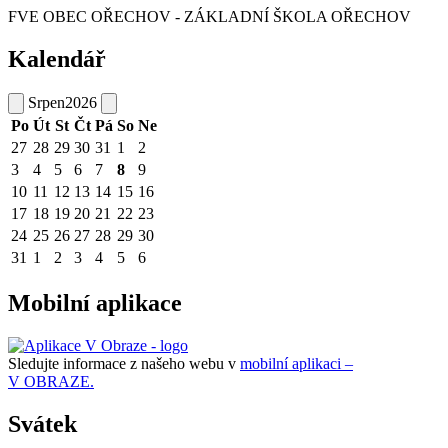
FVE OBEC OŘECHOV - ZÁKLADNÍ ŠKOLA OŘECHOV
Kalendář
Srpen
2026
Po
Út
St
Čt
Pá
So
Ne
27
28
29
30
31
1
2
3
4
5
6
7
8
9
10
11
12
13
14
15
16
17
18
19
20
21
22
23
24
25
26
27
28
29
30
31
1
2
3
4
5
6
Mobilní aplikace
Sledujte informace z našeho webu v
mobilní aplikaci –
V OBRAZE.
Svátek