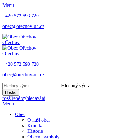
Menu
+420 572 593 720
obec@orechov-uh.cz
Ořechov
Ořechov
+420 572 593 720
obec@orechov-uh.cz
Hledaný výraz
Hledat
rozšířené vyhledávání
Menu
Obec
O naší obci
Kronika
Historie
Obecní symboly