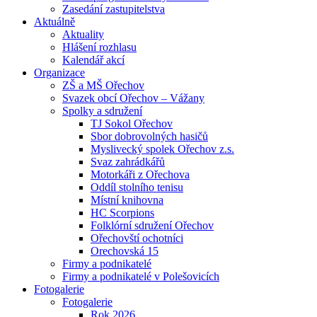
Zasedání zastupitelstva
Aktuálně
Aktuality
Hlášení rozhlasu
Kalendář akcí
Organizace
ZŠ a MŠ Ořechov
Svazek obcí Ořechov – Vážany
Spolky a sdružení
TJ Sokol Ořechov
Sbor dobrovolných hasičů
Myslivecký spolek Ořechov z.s.
Svaz zahrádkářů
Motorkáři z Ořechova
Oddíl stolního tenisu
Místní knihovna
HC Scorpions
Folklórní sdružení Ořechov
Ořechovští ochotníci
Orechovská 15
Firmy a podnikatelé
Firmy a podnikatelé v Polešovicích
Fotogalerie
Fotogalerie
Rok 2026