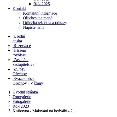
Rok 2025
Kontakt
Kontaktní informace
Ořechov na mapě
Důležitá tel. čísla a odkazy
Napište nám
Úřední
deska
Rezervace
Hlášení
rozhlasu
Zasedání
zastupitelstva
ZŠ/MŠ
Ořechov
Svazek obcí
Ořechov - Vážany
Úvodní stránka
Fotogalerie
Fotogalerie
Rok 2023
Knihovna - Malování na hedvábí - 2....