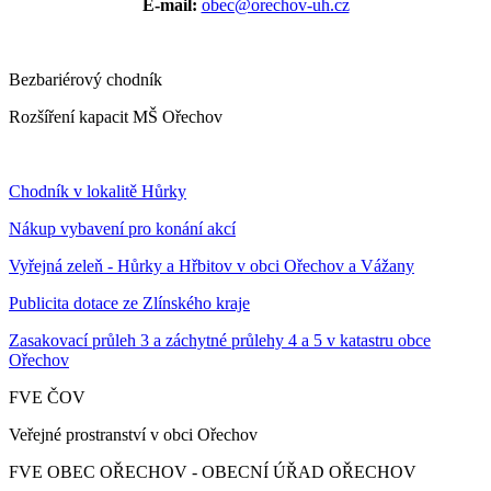
E-mail:
obec@orechov-uh.cz
Bezbariérový chodník
Rozšíření kapacit MŠ Ořechov
Chodník v lokalitě Hůrky
Nákup vybavení pro konání akcí
Vyřejná zeleň - Hůrky a Hřbitov v obci Ořechov a Vážany
Publicita dotace ze Zlínského kraje
Zasakovací průleh 3 a záchytné průlehy 4 a 5 v katastru obce
Ořechov
FVE ČOV
Veřejné prostranství v obci Ořechov
FVE OBEC OŘECHOV - OBECNÍ ÚŘAD OŘECHOV