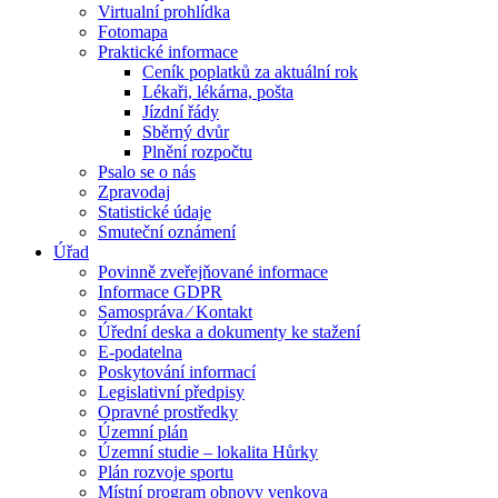
Virtualní prohlídka
Fotomapa
Praktické informace
Ceník poplatků za aktuální rok
Lékaři, lékárna, pošta
Jízdní řády
Sběrný dvůr
Plnění rozpočtu
Psalo se o nás
Zpravodaj
Statistické údaje
Smuteční oznámení
Úřad
Povinně zveřejňované informace
Informace GDPR
Samospráva ⁄ Kontakt
Úřední deska a dokumenty ke stažení
E-podatelna
Poskytování informací
Legislativní předpisy
Opravné prostředky
Územní plán
Územní studie – lokalita Hůrky
Plán rozvoje sportu
Místní program obnovy venkova