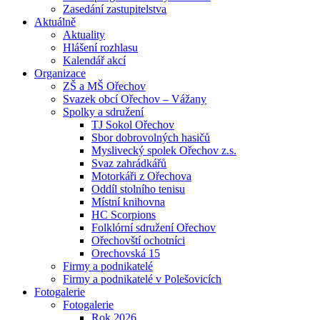
Zasedání zastupitelstva
Aktuálně
Aktuality
Hlášení rozhlasu
Kalendář akcí
Organizace
ZŠ a MŠ Ořechov
Svazek obcí Ořechov – Vážany
Spolky a sdružení
TJ Sokol Ořechov
Sbor dobrovolných hasičů
Myslivecký spolek Ořechov z.s.
Svaz zahrádkářů
Motorkáři z Ořechova
Oddíl stolního tenisu
Místní knihovna
HC Scorpions
Folklórní sdružení Ořechov
Ořechovští ochotníci
Orechovská 15
Firmy a podnikatelé
Firmy a podnikatelé v Polešovicích
Fotogalerie
Fotogalerie
Rok 2026