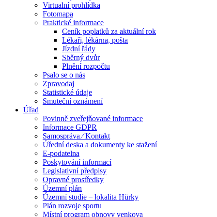
Virtualní prohlídka
Fotomapa
Praktické informace
Ceník poplatků za aktuální rok
Lékaři, lékárna, pošta
Jízdní řády
Sběrný dvůr
Plnění rozpočtu
Psalo se o nás
Zpravodaj
Statistické údaje
Smuteční oznámení
Úřad
Povinně zveřejňované informace
Informace GDPR
Samospráva ⁄ Kontakt
Úřední deska a dokumenty ke stažení
E-podatelna
Poskytování informací
Legislativní předpisy
Opravné prostředky
Územní plán
Územní studie – lokalita Hůrky
Plán rozvoje sportu
Místní program obnovy venkova