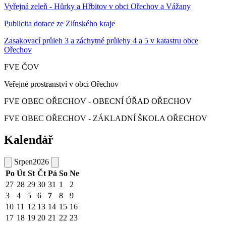
Vyřejná zeleň - Hůrky a Hřbitov v obci Ořechov a Vážany
Publicita dotace ze Zlínského kraje
Zasakovací průleh 3 a záchytné průlehy 4 a 5 v katastru obce
Ořechov
FVE ČOV
Veřejné prostranství v obci Ořechov
FVE OBEC OŘECHOV - OBECNÍ ÚŘAD OŘECHOV
FVE OBEC OŘECHOV - ZÁKLADNÍ ŠKOLA OŘECHOV
Kalendář
Srpen
2026
Po
Út
St
Čt
Pá
So
Ne
27
28
29
30
31
1
2
3
4
5
6
7
8
9
10
11
12
13
14
15
16
17
18
19
20
21
22
23