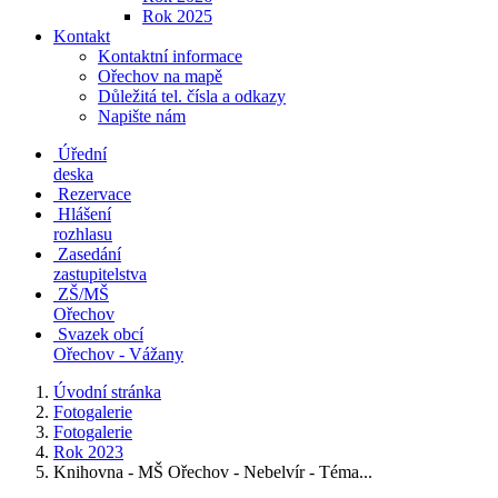
Rok 2025
Kontakt
Kontaktní informace
Ořechov na mapě
Důležitá tel. čísla a odkazy
Napište nám
Úřední
deska
Rezervace
Hlášení
rozhlasu
Zasedání
zastupitelstva
ZŠ/MŠ
Ořechov
Svazek obcí
Ořechov - Vážany
Úvodní stránka
Fotogalerie
Fotogalerie
Rok 2023
Knihovna - MŠ Ořechov - Nebelvír - Téma...