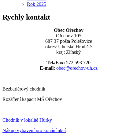
Rok 2025
Rychlý kontakt
Obec Ořechov
Ořechov 105
687 37 pošta Polešovice
okres: Uherské Hradiště
kraj: Zlínský
Tel./Fax:
572 593 720
E-mail:
obec@orechov-uh.cz
Bezbariérový chodník
Rozšíření kapacit MŠ Ořechov
Chodník v lokalitě Hůrky
Nákup vybavení pro konání akcí