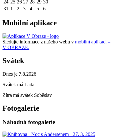
24
25
26
27
28
29
30
31
1
2
3
4
5
6
Mobilní aplikace
Sledujte informace z našeho webu v
mobilní aplikaci –
V OBRAZE.
Svátek
Dnes je 7.8.2026
Svátek má
Lada
Zítra má svátek
Soběslav
Fotogalerie
Náhodná fotogalerie