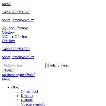
Menu
+420 572 593 720
obec@orechov-uh.cz
Ořechov
Ořechov
+420 572 593 720
obec@orechov-uh.cz
Hledaný výraz
Hledat
rozšířené vyhledávání
Menu
Obec
O naší obci
Kronika
Historie
Obecní symboly