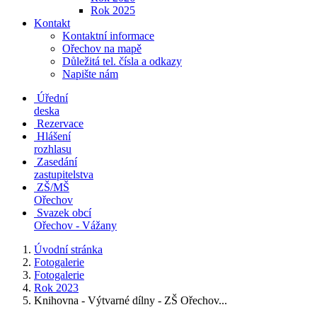
Rok 2025
Kontakt
Kontaktní informace
Ořechov na mapě
Důležitá tel. čísla a odkazy
Napište nám
Úřední
deska
Rezervace
Hlášení
rozhlasu
Zasedání
zastupitelstva
ZŠ/MŠ
Ořechov
Svazek obcí
Ořechov - Vážany
Úvodní stránka
Fotogalerie
Fotogalerie
Rok 2023
Knihovna - Výtvarné dílny - ZŠ Ořechov...