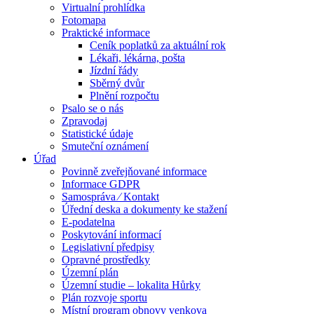
Virtualní prohlídka
Fotomapa
Praktické informace
Ceník poplatků za aktuální rok
Lékaři, lékárna, pošta
Jízdní řády
Sběrný dvůr
Plnění rozpočtu
Psalo se o nás
Zpravodaj
Statistické údaje
Smuteční oznámení
Úřad
Povinně zveřejňované informace
Informace GDPR
Samospráva ⁄ Kontakt
Úřední deska a dokumenty ke stažení
E-podatelna
Poskytování informací
Legislativní předpisy
Opravné prostředky
Územní plán
Územní studie – lokalita Hůrky
Plán rozvoje sportu
Místní program obnovy venkova