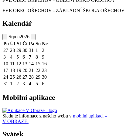
FVE OBEC OŘECHOV - OBECNÍ ÚŘAD OŘECHOV
FVE OBEC OŘECHOV - ZÁKLADNÍ ŠKOLA OŘECHOV
Kalendář
Srpen
2026
Po
Út
St
Čt
Pá
So
Ne
27
28
29
30
31
1
2
3
4
5
6
7
8
9
10
11
12
13
14
15
16
17
18
19
20
21
22
23
24
25
26
27
28
29
30
31
1
2
3
4
5
6
Mobilní aplikace
Sledujte informace z našeho webu v
mobilní aplikaci –
V OBRAZE.
Svátek