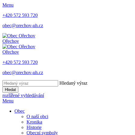
Menu
+420 572 593 720
obec@orechov-uh.cz
Ořechov
Ořechov
+420 572 593 720
obec@orechov-uh.cz
Hledaný výraz
Hledat
rozšířené vyhledávání
Menu
Obec
O naší obci
Kronika
Historie
Obecní symboly