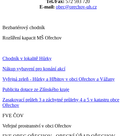
Tel./Fax:
572 593 720
E-mail:
obec@orechov-uh.cz
Bezbariérový chodník
Rozšíření kapacit MŠ Ořechov
Chodník v lokalitě Hůrky
Nákup vybavení pro konání akcí
Vyřejná zeleň - Hůrky a Hřbitov v obci Ořechov a Vážany
Publicita dotace ze Zlínského kraje
Zasakovací průleh 3 a záchytné průlehy 4 a 5 v katastru obce
Ořechov
FVE ČOV
Veřejné prostranství v obci Ořechov