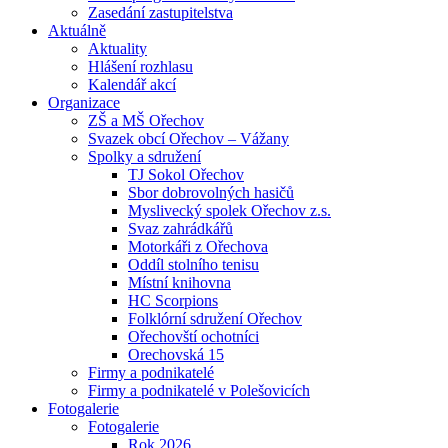
Zasedání zastupitelstva
Aktuálně
Aktuality
Hlášení rozhlasu
Kalendář akcí
Organizace
ZŠ a MŠ Ořechov
Svazek obcí Ořechov – Vážany
Spolky a sdružení
TJ Sokol Ořechov
Sbor dobrovolných hasičů
Myslivecký spolek Ořechov z.s.
Svaz zahrádkářů
Motorkáři z Ořechova
Oddíl stolního tenisu
Místní knihovna
HC Scorpions
Folklórní sdružení Ořechov
Ořechovští ochotníci
Orechovská 15
Firmy a podnikatelé
Firmy a podnikatelé v Polešovicích
Fotogalerie
Fotogalerie
Rok 2026