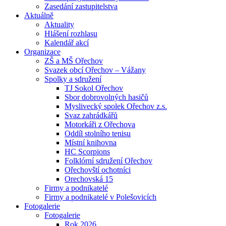
Zasedání zastupitelstva
Aktuálně
Aktuality
Hlášení rozhlasu
Kalendář akcí
Organizace
ZŠ a MŠ Ořechov
Svazek obcí Ořechov – Vážany
Spolky a sdružení
TJ Sokol Ořechov
Sbor dobrovolných hasičů
Myslivecký spolek Ořechov z.s.
Svaz zahrádkářů
Motorkáři z Ořechova
Oddíl stolního tenisu
Místní knihovna
HC Scorpions
Folklórní sdružení Ořechov
Ořechovští ochotníci
Orechovská 15
Firmy a podnikatelé
Firmy a podnikatelé v Polešovicích
Fotogalerie
Fotogalerie
Rok 2026