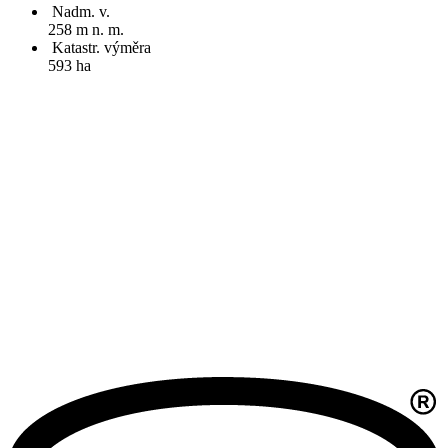
Nadm. v.
258 m n. m.
Katastr. výměra
593 ha