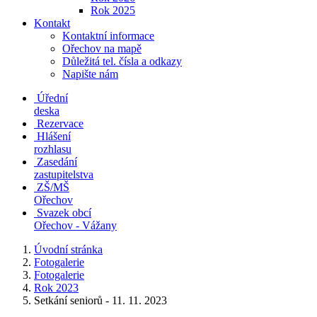
Rok 2025
Kontakt
Kontaktní informace
Ořechov na mapě
Důležitá tel. čísla a odkazy
Napište nám
Úřední
deska
Rezervace
Hlášení
rozhlasu
Zasedání
zastupitelstva
ZŠ/MŠ
Ořechov
Svazek obcí
Ořechov - Vážany
Úvodní stránka
Fotogalerie
Fotogalerie
Rok 2023
Setkání seniorů - 11. 11. 2023