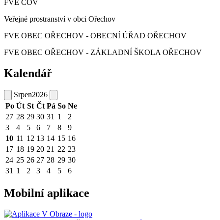
FVE ČOV
Veřejné prostranství v obci Ořechov
FVE OBEC OŘECHOV - OBECNÍ ÚŘAD OŘECHOV
FVE OBEC OŘECHOV - ZÁKLADNÍ ŠKOLA OŘECHOV
Kalendář
Srpen
2026
Po
Út
St
Čt
Pá
So
Ne
27
28
29
30
31
1
2
3
4
5
6
7
8
9
10
11
12
13
14
15
16
17
18
19
20
21
22
23
24
25
26
27
28
29
30
31
1
2
3
4
5
6
Mobilní aplikace