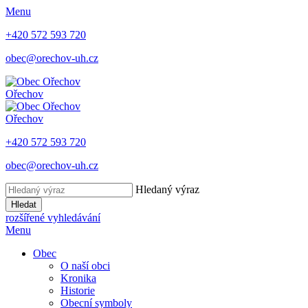
Menu
+420 572 593 720
obec@orechov-uh.cz
Ořechov
Ořechov
+420 572 593 720
obec@orechov-uh.cz
Hledaný výraz
Hledat
rozšířené vyhledávání
Menu
Obec
O naší obci
Kronika
Historie
Obecní symboly