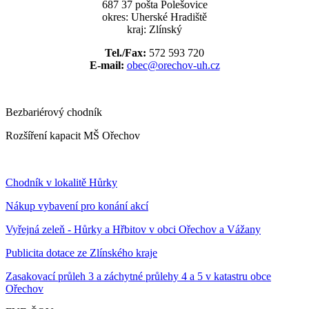
687 37 pošta Polešovice
okres: Uherské Hradiště
kraj: Zlínský
Tel./Fax:
572 593 720
E-mail:
obec@orechov-uh.cz
Bezbariérový chodník
Rozšíření kapacit MŠ Ořechov
Chodník v lokalitě Hůrky
Nákup vybavení pro konání akcí
Vyřejná zeleň - Hůrky a Hřbitov v obci Ořechov a Vážany
Publicita dotace ze Zlínského kraje
Zasakovací průleh 3 a záchytné průlehy 4 a 5 v katastru obce
Ořechov