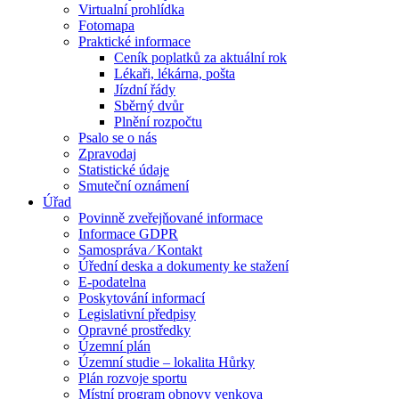
Virtualní prohlídka
Fotomapa
Praktické informace
Ceník poplatků za aktuální rok
Lékaři, lékárna, pošta
Jízdní řády
Sběrný dvůr
Plnění rozpočtu
Psalo se o nás
Zpravodaj
Statistické údaje
Smuteční oznámení
Úřad
Povinně zveřejňované informace
Informace GDPR
Samospráva ⁄ Kontakt
Úřední deska a dokumenty ke stažení
E-podatelna
Poskytování informací
Legislativní předpisy
Opravné prostředky
Územní plán
Územní studie – lokalita Hůrky
Plán rozvoje sportu
Místní program obnovy venkova