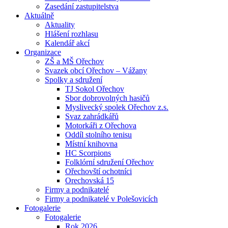
Zasedání zastupitelstva
Aktuálně
Aktuality
Hlášení rozhlasu
Kalendář akcí
Organizace
ZŠ a MŠ Ořechov
Svazek obcí Ořechov – Vážany
Spolky a sdružení
TJ Sokol Ořechov
Sbor dobrovolných hasičů
Myslivecký spolek Ořechov z.s.
Svaz zahrádkářů
Motorkáři z Ořechova
Oddíl stolního tenisu
Místní knihovna
HC Scorpions
Folklórní sdružení Ořechov
Ořechovští ochotníci
Orechovská 15
Firmy a podnikatelé
Firmy a podnikatelé v Polešovicích
Fotogalerie
Fotogalerie
Rok 2026