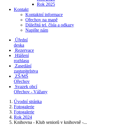
Rok 2025
Kontakt
Kontaktní informace
Ořechov na mapě
Důležitá tel. čísla a odkazy
Napište nám
Úřední
deska
Rezervace
Hlášení
rozhlasu
Zasedání
zastupitelstva
ZŠ/MŠ
Ořechov
Svazek obcí
Ořechov - Vážany
Úvodní stránka
Fotogalerie
Fotogalerie
Rok 2024
Knihovna - Klub seniorů v knihovně -...