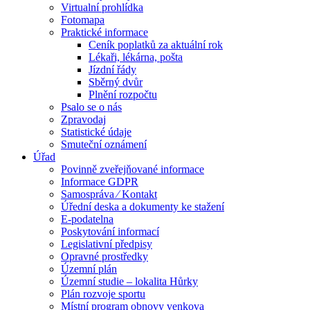
Virtualní prohlídka
Fotomapa
Praktické informace
Ceník poplatků za aktuální rok
Lékaři, lékárna, pošta
Jízdní řády
Sběrný dvůr
Plnění rozpočtu
Psalo se o nás
Zpravodaj
Statistické údaje
Smuteční oznámení
Úřad
Povinně zveřejňované informace
Informace GDPR
Samospráva ⁄ Kontakt
Úřední deska a dokumenty ke stažení
E-podatelna
Poskytování informací
Legislativní předpisy
Opravné prostředky
Územní plán
Územní studie – lokalita Hůrky
Plán rozvoje sportu
Místní program obnovy venkova