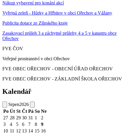
Nákup vybavení pro konání akcí
Vyřejná zeleň - Hůrky a Hřbitov v obci Ořechov a Vážany
Publicita dotace ze Zlínského kraje
Zasakovací průleh 3 a záchytné průlehy 4 a 5 v katastru obce
Ořechov
FVE ČOV
Veřejné prostranství v obci Ořechov
FVE OBEC OŘECHOV - OBECNÍ ÚŘAD OŘECHOV
FVE OBEC OŘECHOV - ZÁKLADNÍ ŠKOLA OŘECHOV
Kalendář
Srpen
2026
Po
Út
St
Čt
Pá
So
Ne
27
28
29
30
31
1
2
3
4
5
6
7
8
9
10
11
12
13
14
15
16