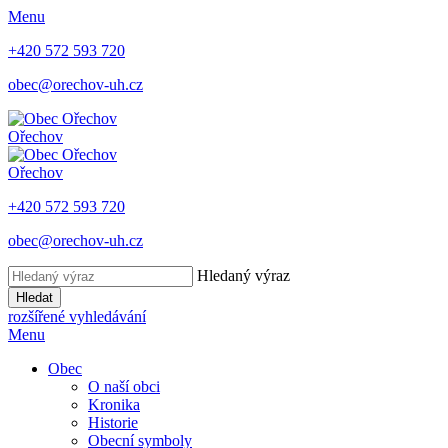
Menu
+420 572 593 720
obec@orechov-uh.cz
Ořechov
Ořechov
+420 572 593 720
obec@orechov-uh.cz
Hledaný výraz
Hledat
rozšířené vyhledávání
Menu
Obec
O naší obci
Kronika
Historie
Obecní symboly