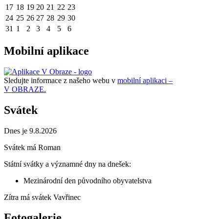
17
18
19
20
21
22
23
24
25
26
27
28
29
30
31
1
2
3
4
5
6
Mobilní aplikace
Sledujte informace z našeho webu v
mobilní aplikaci –
V OBRAZE.
Svátek
Dnes je 9.8.2026
Svátek má
Roman
Státní svátky a významné dny na dnešek:
Mezinárodní den původního obyvatelstva
Zítra má svátek
Vavřinec
Fotogalerie