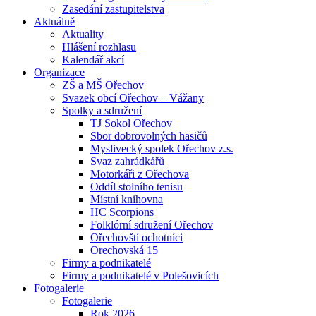
Zasedání zastupitelstva
Aktuálně
Aktuality
Hlášení rozhlasu
Kalendář akcí
Organizace
ZŠ a MŠ Ořechov
Svazek obcí Ořechov – Vážany
Spolky a sdružení
TJ Sokol Ořechov
Sbor dobrovolných hasičů
Myslivecký spolek Ořechov z.s.
Svaz zahrádkářů
Motorkáři z Ořechova
Oddíl stolního tenisu
Místní knihovna
HC Scorpions
Folklórní sdružení Ořechov
Ořechovští ochotníci
Orechovská 15
Firmy a podnikatelé
Firmy a podnikatelé v Polešovicích
Fotogalerie
Fotogalerie
Rok 2026