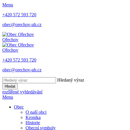
Menu
+420 572 593 720
obec@orechov-uh.cz
Ořechov
Ořechov
+420 572 593 720
obec@orechov-uh.cz
Hledaný výraz
Hledat
rozšířené vyhledávání
Menu
Obec
O naší obci
Kronika
Historie
Obecní symboly