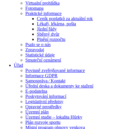
Virtualní prohlídka
Fotomapa
Praktické informace
Ceník poplatků za aktuální rok
Lékaři, lékárna, pošta
Jízdní řády
Sběrný dvůr
Plnění rozpočtu
Psalo se o nás
Zpravodaj
Statistické údaje
Smuteční oznámení
Úřad
Povinně zveřejňované informace
Informace GDPR
Samospráva ⁄ Kontakt
Úřední deska a dokumenty ke stažení
E-podatelna
Poskytování informací
Legislativní předpisy
Opravné prostředky
Územní plán
Územní studie – lokalita Hůrky
Plán rozvoje sportu
Místní program obnovy venkova