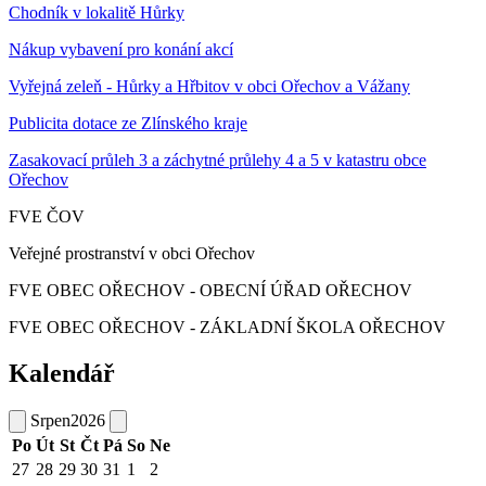
Chodník v lokalitě Hůrky
Nákup vybavení pro konání akcí
Vyřejná zeleň - Hůrky a Hřbitov v obci Ořechov a Vážany
Publicita dotace ze Zlínského kraje
Zasakovací průleh 3 a záchytné průlehy 4 a 5 v katastru obce
Ořechov
FVE ČOV
Veřejné prostranství v obci Ořechov
FVE OBEC OŘECHOV - OBECNÍ ÚŘAD OŘECHOV
FVE OBEC OŘECHOV - ZÁKLADNÍ ŠKOLA OŘECHOV
Kalendář
Srpen
2026
Po
Út
St
Čt
Pá
So
Ne
27
28
29
30
31
1
2