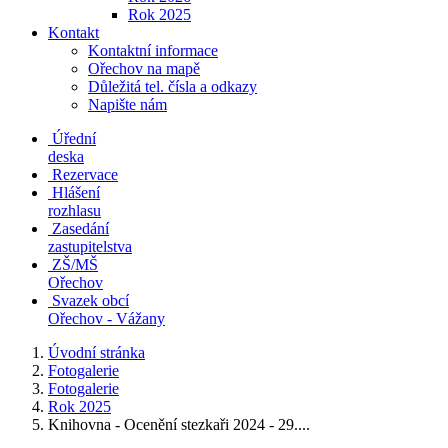
Rok 2025
Kontakt
Kontaktní informace
Ořechov na mapě
Důležitá tel. čísla a odkazy
Napište nám
Úřední
deska
Rezervace
Hlášení
rozhlasu
Zasedání
zastupitelstva
ZŠ/MŠ
Ořechov
Svazek obcí
Ořechov - Vážany
Úvodní stránka
Fotogalerie
Fotogalerie
Rok 2025
Knihovna - Ocenění stezkaři 2024 - 29....