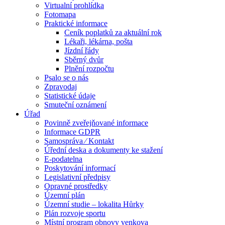
Virtualní prohlídka
Fotomapa
Praktické informace
Ceník poplatků za aktuální rok
Lékaři, lékárna, pošta
Jízdní řády
Sběrný dvůr
Plnění rozpočtu
Psalo se o nás
Zpravodaj
Statistické údaje
Smuteční oznámení
Úřad
Povinně zveřejňované informace
Informace GDPR
Samospráva ⁄ Kontakt
Úřední deska a dokumenty ke stažení
E-podatelna
Poskytování informací
Legislativní předpisy
Opravné prostředky
Územní plán
Územní studie – lokalita Hůrky
Plán rozvoje sportu
Místní program obnovy venkova