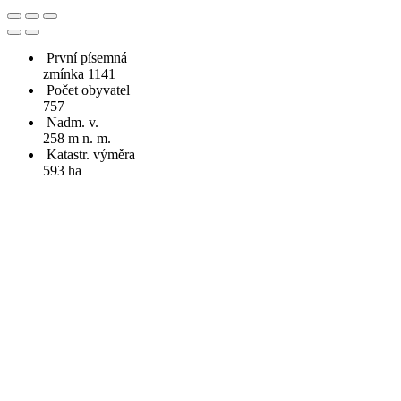
První písemná
zmínka 1141
Počet obyvatel
757
Nadm. v.
258 m n. m.
Katastr. výměra
593 ha