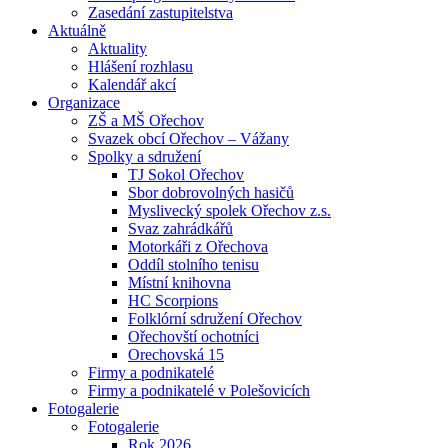
Zasedání zastupitelstva
Aktuálně
Aktuality
Hlášení rozhlasu
Kalendář akcí
Organizace
ZŠ a MŠ Ořechov
Svazek obcí Ořechov – Vážany
Spolky a sdružení
TJ Sokol Ořechov
Sbor dobrovolných hasičů
Myslivecký spolek Ořechov z.s.
Svaz zahrádkářů
Motorkáři z Ořechova
Oddíl stolního tenisu
Místní knihovna
HC Scorpions
Folklórní sdružení Ořechov
Ořechovští ochotníci
Orechovská 15
Firmy a podnikatelé
Firmy a podnikatelé v Polešovicích
Fotogalerie
Fotogalerie
Rok 2026