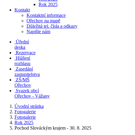
Rok 2025
Kontakt
Kontaktní informace
Ořechov na mapě
Důležitá tel. čísla a odkazy
Napište nám
Úřední
deska
Rezervace
Hlášení
rozhlasu
Zasedání
zastupitelstva
ZŠ/MŠ
Ořechov
Svazek obcí
Ořechov - Vážany
Úvodní stránka
Fotogalerie
Fotogalerie
Rok 2025
Pochod Slováckým krajem - 30. 8. 2025