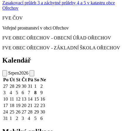
Zasakovací průleh 3 a záchytné průlehy 4 a 5 v katastru obce
Ořechov
FVE ČOV
Veřejné prostranství v obci Ořechov
FVE OBEC OŘECHOV - OBECNÍ ÚŘAD OŘECHOV
FVE OBEC OŘECHOV - ZÁKLADNÍ ŠKOLA OŘECHOV
Kalendář
Srpen
2026
Po
Út
St
Čt
Pá
So
Ne
27
28
29
30
31
1
2
3
4
5
6
7
8
9
10
11
12
13
14
15
16
17
18
19
20
21
22
23
24
25
26
27
28
29
30
31
1
2
3
4
5
6