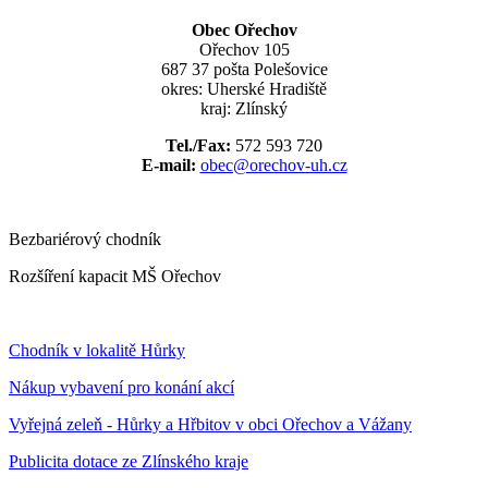
Obec Ořechov
Ořechov 105
687 37 pošta Polešovice
okres: Uherské Hradiště
kraj: Zlínský
Tel./Fax:
572 593 720
E-mail:
obec@orechov-uh.cz
Bezbariérový chodník
Rozšíření kapacit MŠ Ořechov
Chodník v lokalitě Hůrky
Nákup vybavení pro konání akcí
Vyřejná zeleň - Hůrky a Hřbitov v obci Ořechov a Vážany
Publicita dotace ze Zlínského kraje