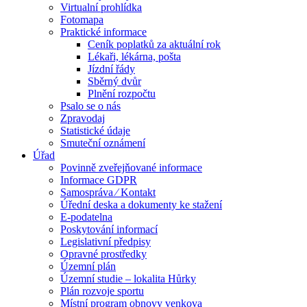
Virtualní prohlídka
Fotomapa
Praktické informace
Ceník poplatků za aktuální rok
Lékaři, lékárna, pošta
Jízdní řády
Sběrný dvůr
Plnění rozpočtu
Psalo se o nás
Zpravodaj
Statistické údaje
Smuteční oznámení
Úřad
Povinně zveřejňované informace
Informace GDPR
Samospráva ⁄ Kontakt
Úřední deska a dokumenty ke stažení
E-podatelna
Poskytování informací
Legislativní předpisy
Opravné prostředky
Územní plán
Územní studie – lokalita Hůrky
Plán rozvoje sportu
Místní program obnovy venkova