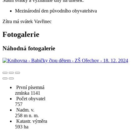
Státní svátky a významné dny na dnešek:
Mezinárodní den původního obyvatelstva
Zítra má svátek
Vavřinec
Fotogalerie
Náhodná fotogalerie
První písemná
zmínka 1141
Počet obyvatel
757
Nadm. v.
258 m n. m.
Katastr. výměra
593 ha