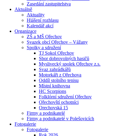
Zasedání zastupitelstva
Aktuálně
Aktuality
Hlášení rozhlasu
Kalendář akcí
Organizace
ZŠ a MŠ Ořechov
Svazek obcí Ořechov – Vážany
Spolky a sdružení
TJ Sokol Ořechov
Sbor dobrovolných hasičů
Myslivecký spolek Ořechov z.s.
Svaz zahrádkářů
Motorkáři z Ořechova
Oddíl stolního tenisu
Místní knihovna
HC Scorpions
Folklórní sdružení Ořechov
Ořechovští ochotníci
Orechovská 15
Firmy a podnikatelé
Firmy a podnikatelé v Polešovicích
Fotogalerie
Fotogalerie
Rok 2026