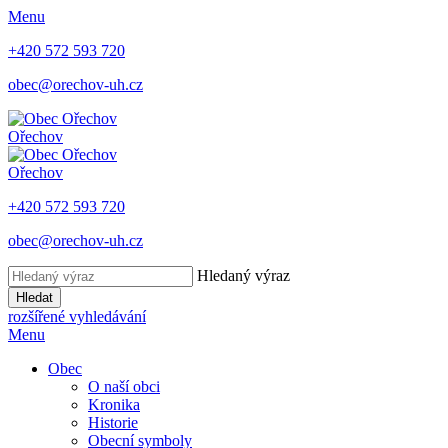
Menu
+420 572 593 720
obec@orechov-uh.cz
Ořechov
Ořechov
+420 572 593 720
obec@orechov-uh.cz
Hledaný výraz
Hledat
rozšířené vyhledávání
Menu
Obec
O naší obci
Kronika
Historie
Obecní symboly