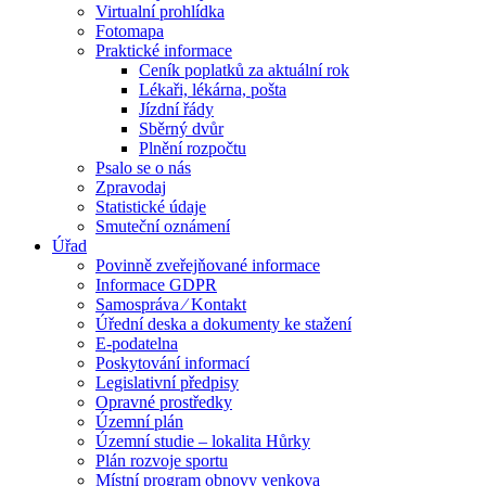
Virtualní prohlídka
Fotomapa
Praktické informace
Ceník poplatků za aktuální rok
Lékaři, lékárna, pošta
Jízdní řády
Sběrný dvůr
Plnění rozpočtu
Psalo se o nás
Zpravodaj
Statistické údaje
Smuteční oznámení
Úřad
Povinně zveřejňované informace
Informace GDPR
Samospráva ⁄ Kontakt
Úřední deska a dokumenty ke stažení
E-podatelna
Poskytování informací
Legislativní předpisy
Opravné prostředky
Územní plán
Územní studie – lokalita Hůrky
Plán rozvoje sportu
Místní program obnovy venkova