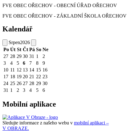
FVE OBEC OŘECHOV - OBECNÍ ÚŘAD OŘECHOV
FVE OBEC OŘECHOV - ZÁKLADNÍ ŠKOLA OŘECHOV
Kalendář
Srpen
2026
Po
Út
St
Čt
Pá
So
Ne
27
28
29
30
31
1
2
3
4
5
6
7
8
9
10
11
12
13
14
15
16
17
18
19
20
21
22
23
24
25
26
27
28
29
30
31
1
2
3
4
5
6
Mobilní aplikace
Sledujte informace z našeho webu v
mobilní aplikaci –
V OBRAZE.