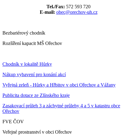
Tel./Fax:
572 593 720
E-mail:
obec@orechov-uh.cz
Bezbariérový chodník
Rozšíření kapacit MŠ Ořechov
Chodník v lokalitě Hůrky
Nákup vybavení pro konání akcí
Vyřejná zeleň - Hůrky a Hřbitov v obci Ořechov a Vážany
Publicita dotace ze Zlínského kraje
Zasakovací průleh 3 a záchytné průlehy 4 a 5 v katastru obce
Ořechov
FVE ČOV
Veřejné prostranství v obci Ořechov