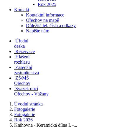
Rok 2025
Kontakt
Kontaktní informace
Ořechov na mapě
Důležitá tel. čísla a odkazy
Napište nám
Úřední
deska
Rezervace
Hlášení
rozhlasu
Zasedání
zastupitelstva
ZŠ/MŠ
Ořechov
Svazek obcí
Ořechov - Vážany
Úvodní stránka
Fotogalerie
Fotogalerie
Rok 2026
Knihovna - Keramická dílna I. -...