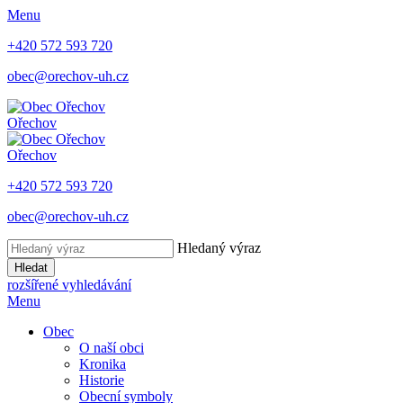
Menu
+420 572 593 720
obec@orechov-uh.cz
Ořechov
Ořechov
+420 572 593 720
obec@orechov-uh.cz
Hledaný výraz
Hledat
rozšířené vyhledávání
Menu
Obec
O naší obci
Kronika
Historie
Obecní symboly