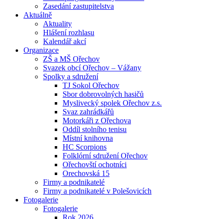
Zasedání zastupitelstva
Aktuálně
Aktuality
Hlášení rozhlasu
Kalendář akcí
Organizace
ZŠ a MŠ Ořechov
Svazek obcí Ořechov – Vážany
Spolky a sdružení
TJ Sokol Ořechov
Sbor dobrovolných hasičů
Myslivecký spolek Ořechov z.s.
Svaz zahrádkářů
Motorkáři z Ořechova
Oddíl stolního tenisu
Místní knihovna
HC Scorpions
Folklórní sdružení Ořechov
Ořechovští ochotníci
Orechovská 15
Firmy a podnikatelé
Firmy a podnikatelé v Polešovicích
Fotogalerie
Fotogalerie
Rok 2026