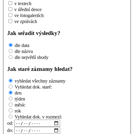
v textech
v úřední desce
ve fotogaleriích
ve zprávách
Jak seřadit výsledky?
dle data
dle názvu
dle největší shody
Jak staré záznamy hledat?
vyhledat všechny záznamy
Vyhledat dok. staré:
den
týden
měsíc
rok
Vyhledat dok. v rozmezí:
od:
do: