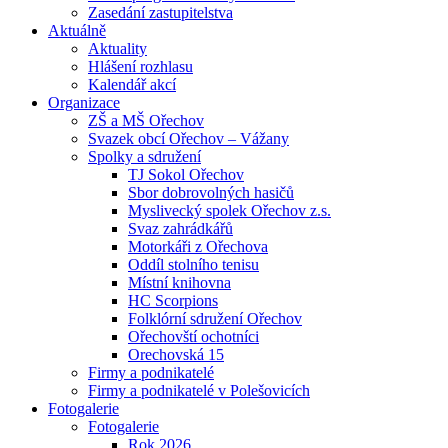
Zasedání zastupitelstva
Aktuálně
Aktuality
Hlášení rozhlasu
Kalendář akcí
Organizace
ZŠ a MŠ Ořechov
Svazek obcí Ořechov – Vážany
Spolky a sdružení
TJ Sokol Ořechov
Sbor dobrovolných hasičů
Myslivecký spolek Ořechov z.s.
Svaz zahrádkářů
Motorkáři z Ořechova
Oddíl stolního tenisu
Místní knihovna
HC Scorpions
Folklórní sdružení Ořechov
Ořechovští ochotníci
Orechovská 15
Firmy a podnikatelé
Firmy a podnikatelé v Polešovicích
Fotogalerie
Fotogalerie
Rok 2026