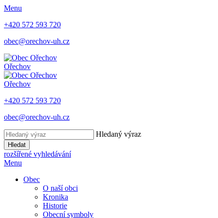
Menu
+420 572 593 720
obec@orechov-uh.cz
Ořechov
Ořechov
+420 572 593 720
obec@orechov-uh.cz
Hledaný výraz
Hledat
rozšířené vyhledávání
Menu
Obec
O naší obci
Kronika
Historie
Obecní symboly