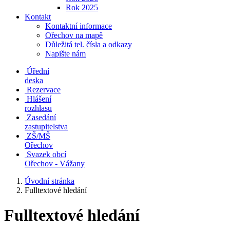
Rok 2025
Kontakt
Kontaktní informace
Ořechov na mapě
Důležitá tel. čísla a odkazy
Napište nám
Úřední
deska
Rezervace
Hlášení
rozhlasu
Zasedání
zastupitelstva
ZŠ/MŠ
Ořechov
Svazek obcí
Ořechov - Vážany
Úvodní stránka
Fulltextové hledání
Fulltextové hledání