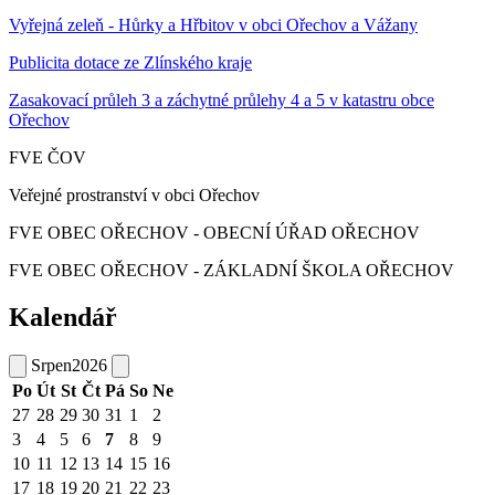
Vyřejná zeleň - Hůrky a Hřbitov v obci Ořechov a Vážany
Publicita dotace ze Zlínského kraje
Zasakovací průleh 3 a záchytné průlehy 4 a 5 v katastru obce
Ořechov
FVE ČOV
Veřejné prostranství v obci Ořechov
FVE OBEC OŘECHOV - OBECNÍ ÚŘAD OŘECHOV
FVE OBEC OŘECHOV - ZÁKLADNÍ ŠKOLA OŘECHOV
Kalendář
Srpen
2026
Po
Út
St
Čt
Pá
So
Ne
27
28
29
30
31
1
2
3
4
5
6
7
8
9
10
11
12
13
14
15
16
17
18
19
20
21
22
23