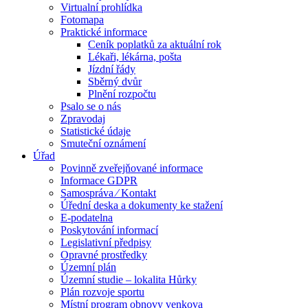
Virtualní prohlídka
Fotomapa
Praktické informace
Ceník poplatků za aktuální rok
Lékaři, lékárna, pošta
Jízdní řády
Sběrný dvůr
Plnění rozpočtu
Psalo se o nás
Zpravodaj
Statistické údaje
Smuteční oznámení
Úřad
Povinně zveřejňované informace
Informace GDPR
Samospráva ⁄ Kontakt
Úřední deska a dokumenty ke stažení
E-podatelna
Poskytování informací
Legislativní předpisy
Opravné prostředky
Územní plán
Územní studie – lokalita Hůrky
Plán rozvoje sportu
Místní program obnovy venkova