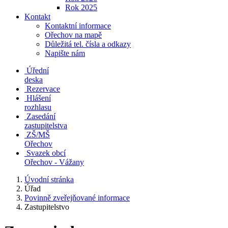
Rok 2025
Kontakt
Kontaktní informace
Ořechov na mapě
Důležitá tel. čísla a odkazy
Napište nám
Úřední
deska
Rezervace
Hlášení
rozhlasu
Zasedání
zastupitelstva
ZŠ/MŠ
Ořechov
Svazek obcí
Ořechov - Vážany
Úvodní stránka
Úřad
Povinně zveřejňované informace
Zastupitelstvo