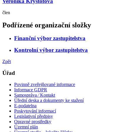
Veronika Kryštofová
člen
Podřízené organizační složky
Finanční výbor zastupitelstva
Kontrolní výbor zastupitelstva
Zpět
Úřad
Povinně zveřejňované informace
Informace GDPR
Samospráva ⁄ Kontakt
Úřední deska a dokumenty ke stažení
E-podatelna
Poskytování informací
Legislativní předpisy
Opravné prostředky
Územní plán