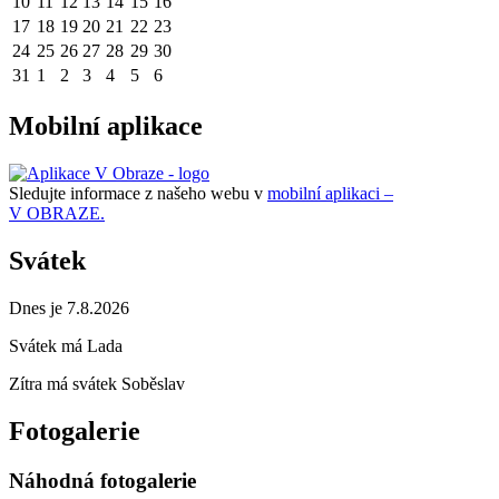
10
11
12
13
14
15
16
17
18
19
20
21
22
23
24
25
26
27
28
29
30
31
1
2
3
4
5
6
Mobilní aplikace
Sledujte informace z našeho webu v
mobilní aplikaci –
V OBRAZE.
Svátek
Dnes je 7.8.2026
Svátek má
Lada
Zítra má svátek
Soběslav
Fotogalerie
Náhodná fotogalerie