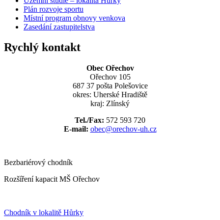
Územní studie – lokalita Hůrky
Plán rozvoje sportu
Místní program obnovy venkova
Zasedání zastupitelstva
Rychlý kontakt
Obec Ořechov
Ořechov 105
687 37 pošta Polešovice
okres: Uherské Hradiště
kraj: Zlínský
Tel./Fax:
572 593 720
E-mail:
obec@orechov-uh.cz
Bezbariérový chodník
Rozšíření kapacit MŠ Ořechov
Chodník v lokalitě Hůrky