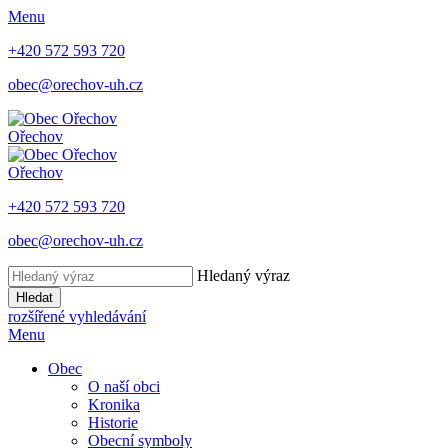
Menu
+420 572 593 720
obec@orechov-uh.cz
Ořechov
Ořechov
+420 572 593 720
obec@orechov-uh.cz
Hledaný výraz
Hledat
rozšířené vyhledávání
Menu
Obec
O naší obci
Kronika
Historie
Obecní symboly