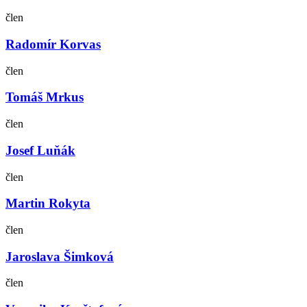
člen
Radomír Korvas
člen
Tomáš Mrkus
člen
Josef Luňák
člen
Martin Rokyta
člen
Jaroslava Šimková
člen