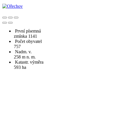
První písemná
zmínka 1141
Počet obyvatel
757
Nadm. v.
258 m n. m.
Katastr. výměra
593 ha