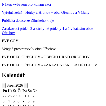
Nákup vybavení pro konání akcí
Vyřejná zeleň - Hůrky a Hřbitov v obci Ořechov a Vážany
Publicita dotace ze Zlínského kraje
Zasakovací průleh 3 a záchytné průlehy 4 a 5 v katastru obce
Ořechov
FVE ČOV
Veřejné prostranství v obci Ořechov
FVE OBEC OŘECHOV - OBECNÍ ÚŘAD OŘECHOV
FVE OBEC OŘECHOV - ZÁKLADNÍ ŠKOLA OŘECHOV
Kalendář
Srpen
2026
Po
Út
St
Čt
Pá
So
Ne
27
28
29
30
31
1
2
3
4
5
6
7
8
9