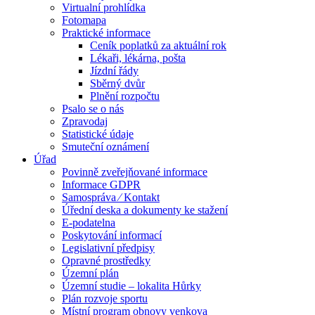
Virtualní prohlídka
Fotomapa
Praktické informace
Ceník poplatků za aktuální rok
Lékaři, lékárna, pošta
Jízdní řády
Sběrný dvůr
Plnění rozpočtu
Psalo se o nás
Zpravodaj
Statistické údaje
Smuteční oznámení
Úřad
Povinně zveřejňované informace
Informace GDPR
Samospráva ⁄ Kontakt
Úřední deska a dokumenty ke stažení
E-podatelna
Poskytování informací
Legislativní předpisy
Opravné prostředky
Územní plán
Územní studie – lokalita Hůrky
Plán rozvoje sportu
Místní program obnovy venkova