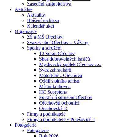
Zasedání zastupitelstva
Aktuálně
Aktuality
Hlášení rozhlasu
Kalendář akcí
Organizace
ZŠ a MŠ Ořechov
Svazek obcí Ořechov – Vážany
Spolky a sdružení
TJ Sokol Ořechov
Sbor dobrovolných hasičů
Myslivecký spolek Ořechov z.s.
Svaz zahrádkářů
Motorkáři z Ořechova
Oddíl stolního tenisu
Místní knihovna
HC Scorpions
Folklórní sdružení Ořechov
Ořechovští ochotníci
Orechovská 15
Firmy a podnikatelé
Firmy a podnikatelé v Polešovicích
Fotogalerie
Fotogalerie
Rok 2026